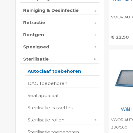
Reiniging & Desinfectie
VOOR AUTO
Retractie
Rontgen
€ 22,50
Speelgoed
Toevo
persoo
Sterilisatie
Print 
Autoclaaf toebehoren
DAC Toebehoren
Seal apparaat
Sterilisatie cassettes
W&H 
Sterilisatie rollen
VOOR AUTO
300/500
Sterilisatie toebehoren