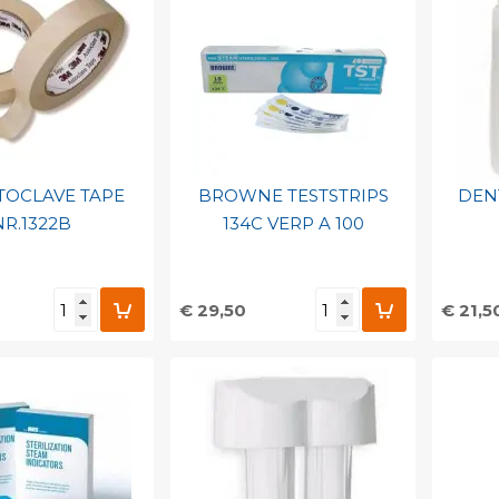
TOCLAVE TAPE
BROWNE TESTSTRIPS
DENT
NR.1322B
134C VERP A 100
€ 29,50
€ 21,5
egen aan
Toevoegen aan
To
nlijke catalogus
persoonlijke catalogus
per
barcode
Print barcode
Pr