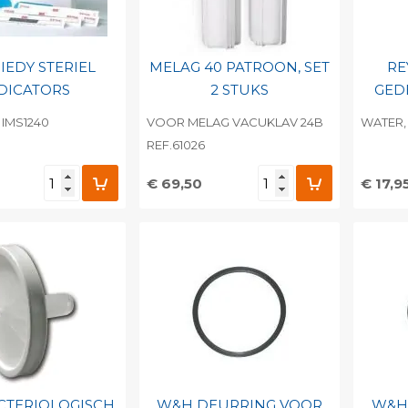
IEDY STERIEL
MELAG 40 PATROON, SET
RE
DICATORS
2 STUKS
GED
 IMS1240
VOOR MELAG VACUKLAV 24B
WATER, 
REF.61026
€ 69,50
€ 17,9
egen aan
Toevoegen aan
To
nlijke catalogus
persoonlijke catalogus
per
barcode
Print barcode
Pr
CTERIOLOGISCH
W&H DEURRING VOOR
W&H