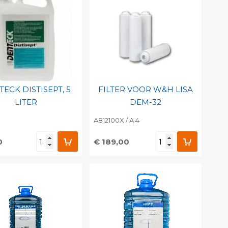
ECK DISTISEPT, 5
FILTER VOOR W&H LISA
LITER
DEM-32
A812100X / A 4
0
€ 189,00
evoegen aan
Toevoegen aan
soonlijke catalogus
persoonlijke catalogus
int barcode
Print barcode