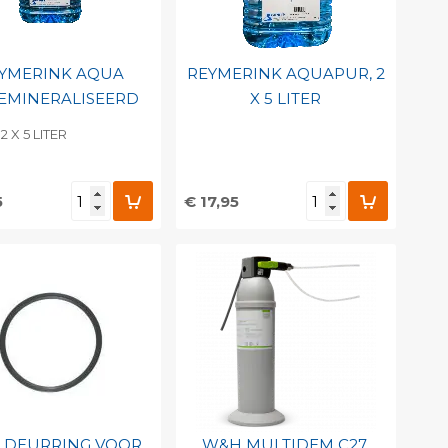
YMERINK AQUA
REYMERINK AQUAPUR, 2
EMINERALISEERD
X 5 LITER
2 X 5 LITER
5
€ 17,95
evoegen aan
Toevoegen aan
soonlijke catalogus
persoonlijke catalogus
int barcode
Print barcode
 DEURRING VOOR
W&H MULTIDEM C27,