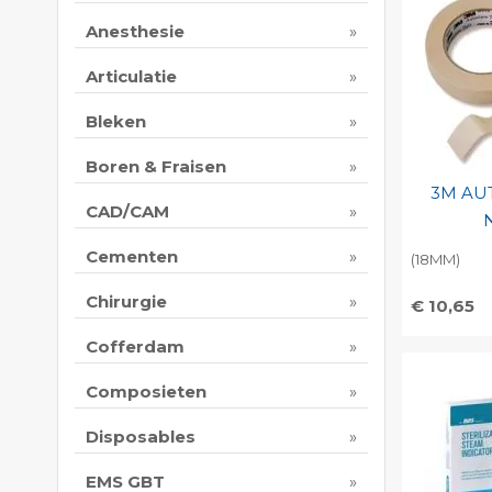
Anesthesie
Articulatie
Bleken
Boren & Fraisen
3M AU
CAD/CAM
Cementen
(18MM)
Chirurgie
€ 10,65
Toevo
Cofferdam
persoo
Composieten
Print 
Disposables
EMS GBT