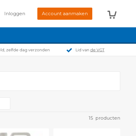
Winkelwag
Inloggen
Account aanmaken
eld, zelfde dag verzonden
Lid van
de VGT
15
producten