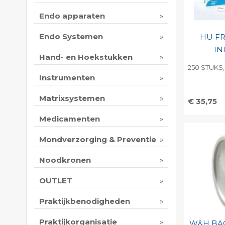
Endo apparaten
Endo Systemen
HU FR
IN
Hand- en Hoekstukken
250 STUKS,
Instrumenten
Matrixsystemen
€ 35,75
Toevo
Medicamenten
persoo
Mondverzorging & Preventie
Print 
Noodkronen
OUTLET
Praktijkbenodigheden
Praktijkorganisatie
W&H BA