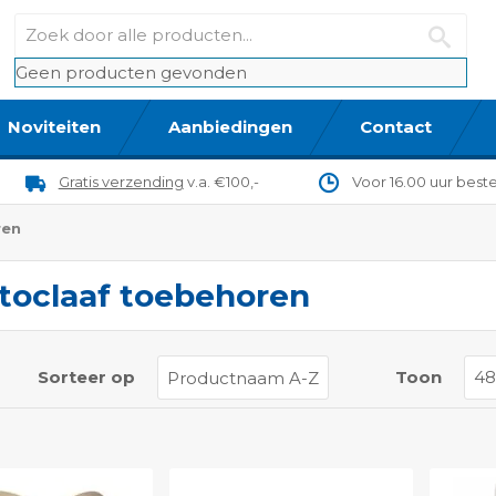
Geen producten gevonden
Noviteiten
Aanbiedingen
Contact
Gratis verzending
v.a. €100,-
Voor 16.00 uur best
ren
toclaaf toebehoren
t
Sorteer op
Toon