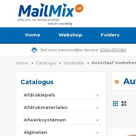
Home
Webshop
Folders
Bel voor persoonlijke service:
0345-470080
Autoclaaf toebeho
Home
Catalogus
Sterilisatie
Au
Catalogus
Afdruklepels
Foto-
Lijs
tabel
Afdrukmaterialen
Tonen
Afwerksystemen
als
Alginaten