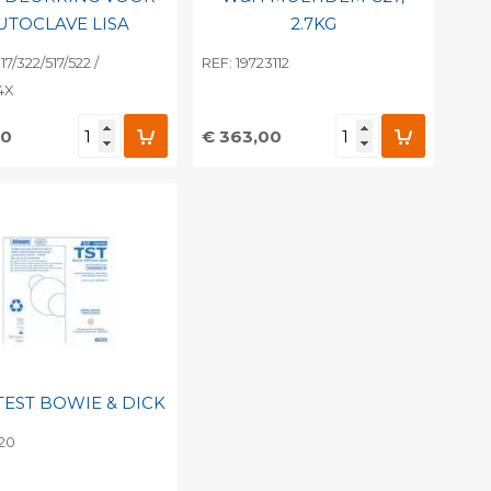
UTOCLAVE LISA
2.7KG
7/322/517/522 /
REF: 19723112
4X
00
€ 363,00
evoegen aan
Toevoegen aan
soonlijke catalogus
persoonlijke catalogus
int barcode
Print barcode
EST BOWIE & DICK
20