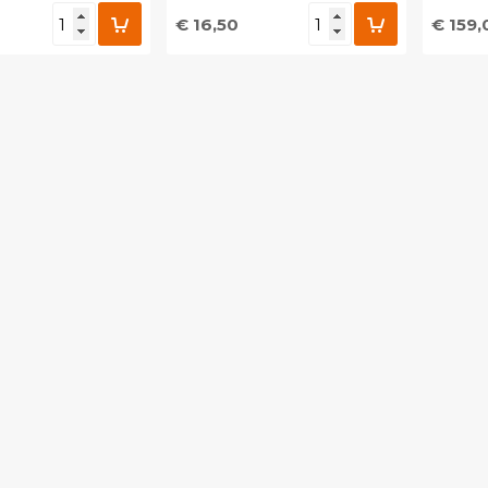
€ 16,50
€ 159,
egen aan
Toevoegen aan
To
nlijke catalogus
persoonlijke catalogus
per
barcode
Print barcode
Pr