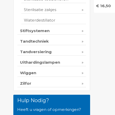
€ 16,50
Sterilisatie zakjes
Toevo
persoo
Waterdestillator
Print 
Stiftsystemen
Tandtechniek
Tandversiering
Uithardingslampen
Wiggen
Zilfor
Hulp Nodig?
Heeft u vragen of opmerkingen?