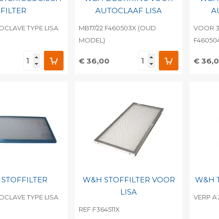
FILTER
AUTOCLAAF LISA
A
CLAVE TYPE LISA
MB17/22 F460503X (OUD
VOOR 31
MODEL)
F46050
€ 36,00
€ 36,
egen aan
Toevoegen aan
To
nlijke catalogus
persoonlijke catalogus
per
barcode
Print barcode
Pr
STOFFILTER
W&H STOFFILTER VOOR
W&H T
LISA
CLAVE TYPE LISA
VERP A 
REF.F364511X