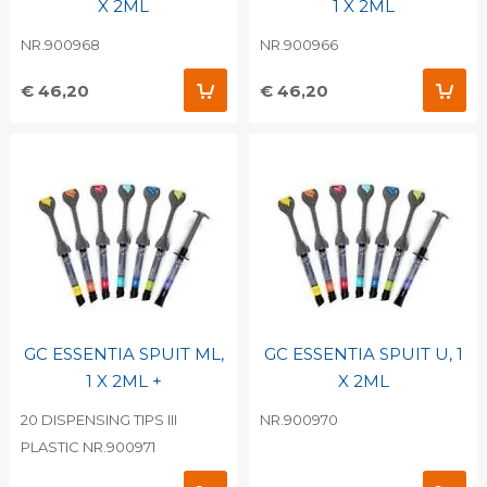
X 2ML
1 X 2ML
NR.900968
NR.900966
€ 46,20
€ 46,20
GC ESSENTIA SPUIT ML,
GC ESSENTIA SPUIT U, 1
1 X 2ML +
X 2ML
20 DISPENSING TIPS III
NR.900970
PLASTIC NR.900971