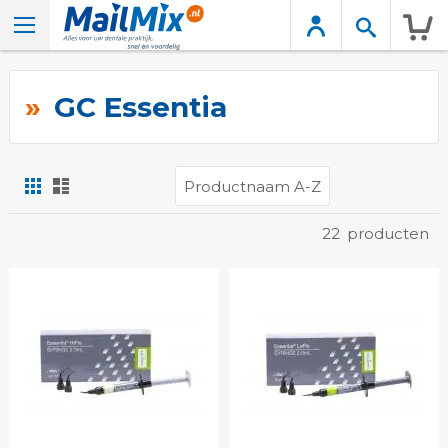
Wink
GC Essentia
Foto-
Lijst
tabel
Tonen
22
producten
als