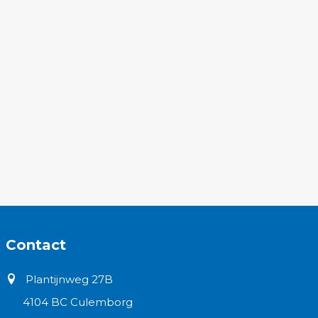
Contact
Plantijnweg 27B
4104 BC Culemborg