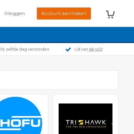
Winkelwag
Inloggen
Account aanmaken
eld, zelfde dag verzonden
Lid van
de VGT