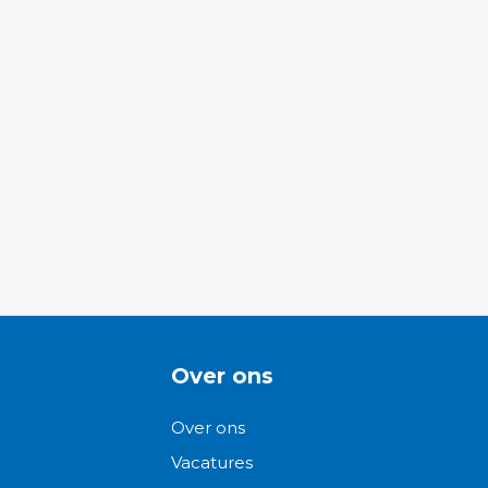
Over ons
Over ons
Vacatures