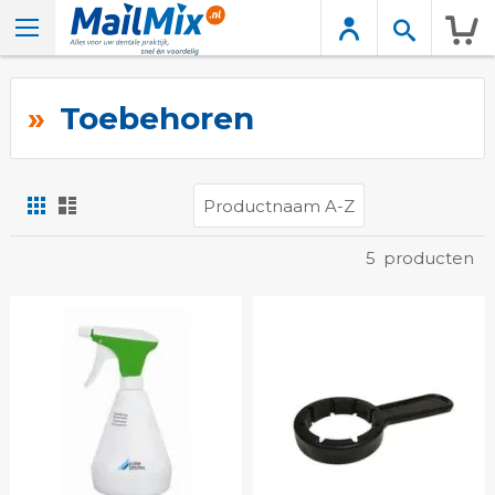
Wink
Toebehoren
Foto-
Lijst
tabel
Tonen
5
producten
als