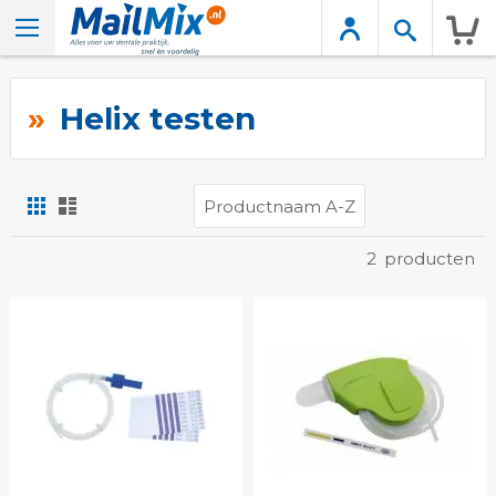
Wink
Helix testen
Foto-
Lijst
tabel
Tonen
2
producten
als