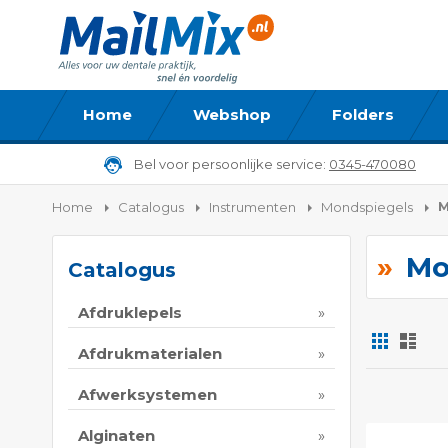
Home
Webshop
Folders
Bel voor persoonlijke service:
0345-470080
M
Home
Catalogus
Instrumenten
Mondspiegels
Mo
Catalogus
Afdruklepels
Foto-
Lijs
tabel
Afdrukmaterialen
Tonen
Afwerksystemen
als
Alginaten