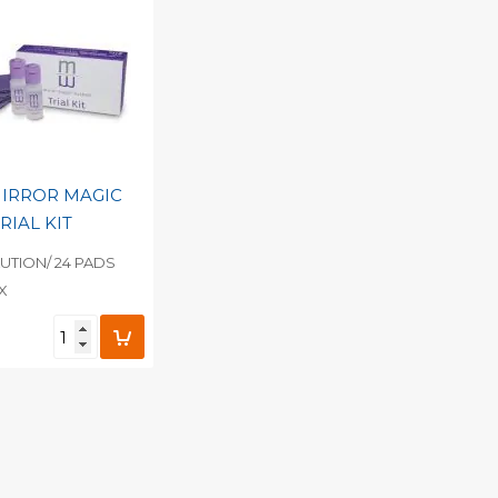
MIRROR MAGIC
RIAL KIT
UTION/ 24 PADS
X
egen aan
nlijke catalogus
barcode