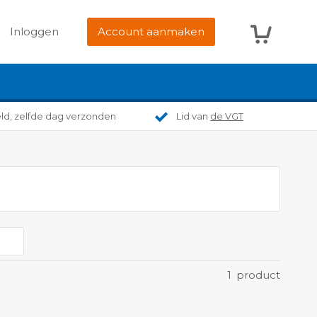
Winkelwag
Inloggen
Account aanmaken
eld, zelfde dag verzonden
Lid van
de VGT
1
product