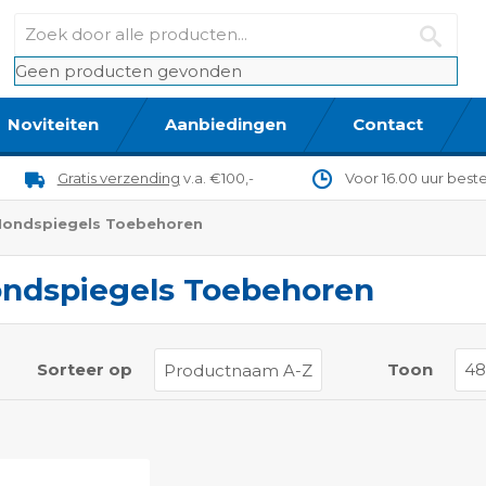
Geen producten gevonden
Noviteiten
Aanbiedingen
Contact
Gratis verzending
v.a. €100,-
Voor 16.00 uur best
ondspiegels Toebehoren
ndspiegels Toebehoren
t
Sorteer op
Toon