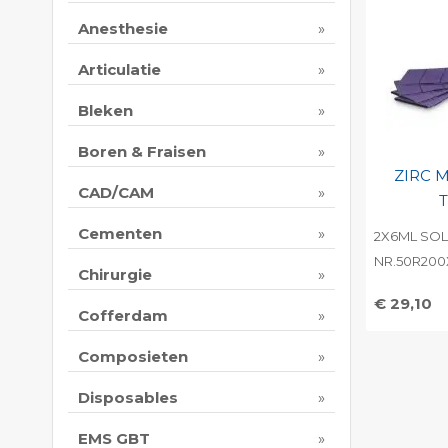
Anesthesie
Articulatie
Bleken
Boren & Fraisen
ZIRC 
CAD/CAM
T
Cementen
2X6ML SOL
NR.50R200
Chirurgie
€ 29,10
Cofferdam
Toevo
persoo
Composieten
Print 
Disposables
EMS GBT