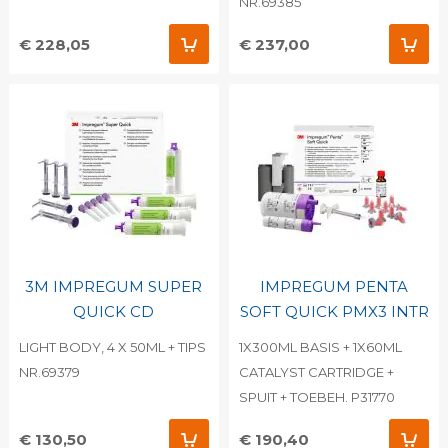
NR.69385
€ 228,05
€ 237,00
3M IMPREGUM SUPER
IMPREGUM PENTA
QUICK CD
SOFT QUICK PMX3 INTR
LIGHT BODY, 4 X 50ML + TIPS
1X300ML BASIS + 1X60ML
NR.69379
CATALYST CARTRIDGE +
SPUIT + TOEBEH. P31770
€ 130,50
€ 190,40