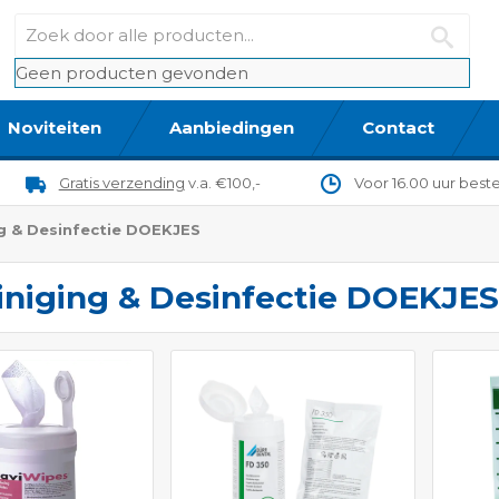
Geen producten gevonden
Noviteiten
Aanbiedingen
Contact
Gratis verzending
v.a. €100,-
Voor 16.00 uur best
g & Desinfectie DOEKJES
iniging & Desinfectie DOEKJES