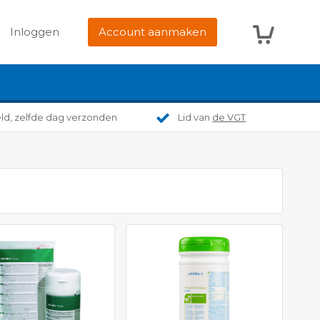
Winkelwag
Inloggen
Account aanmaken
eld, zelfde dag verzonden
Lid van
de VGT