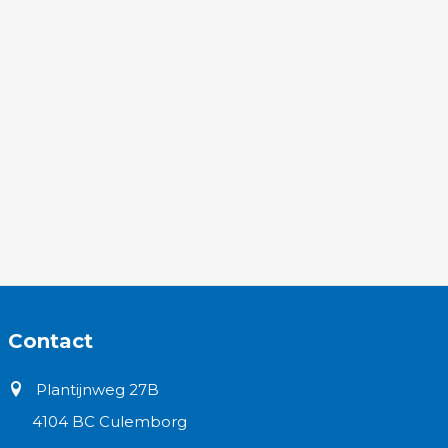
Contact
Plantijnweg 27B
4104 BC Culemborg