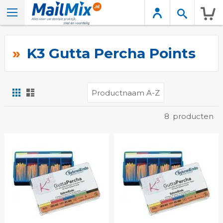
Wink
K3 Gutta Percha Points
Foto-
Lijst
tabel
Tonen
8
producten
als