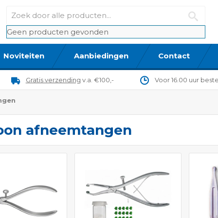
Geen producten gevonden
Noviteiten
Aanbiedingen
Contact
Gratis verzending
v.a. €100,-
Voor 16.00 uur best
ngen
oon afneemtangen