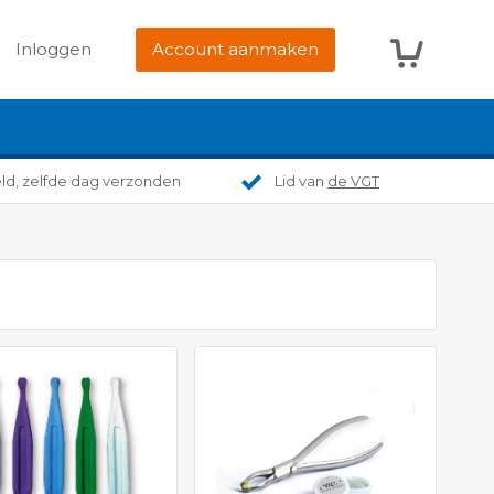
Winkelwag
Inloggen
Account aanmaken
eld, zelfde dag verzonden
Lid van
de VGT