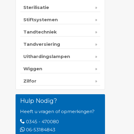
Sterilisatie
Stiftsystemen
Tandtechniek
Tandversiering
Uithardingslampen
Wiggen
Zilfor
Hulp Nodig?
Heeft u vragen of opmerkingen?
0345 - 470080
06-53184843