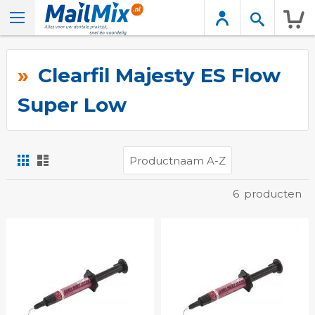
Wink
Clearfil Majesty ES Flow
Super Low
Foto-
Lijst
tabel
Tonen
6
producten
als