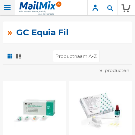
Wink
GC Equia Fil
Foto-
Lijst
tabel
Tonen
8
producten
als