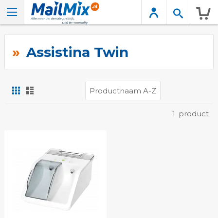
Wink
Assistina Twin
Foto-
Lijst
tabel
Tonen
1
product
als