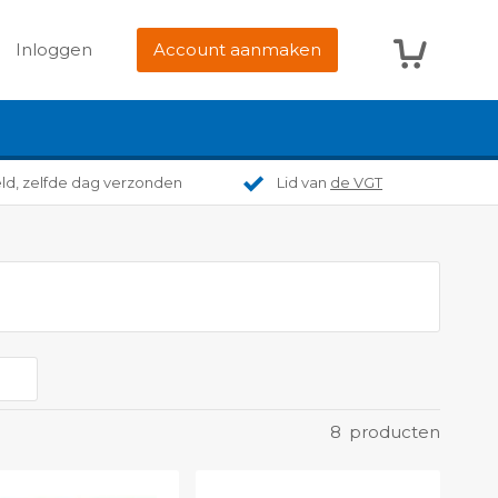
Winkelwag
Inloggen
Account aanmaken
eld, zelfde dag verzonden
Lid van
de VGT
8
producten