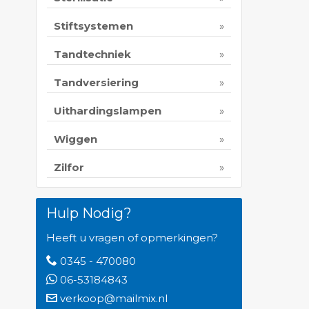
Stiftsystemen
Tandtechniek
Tandversiering
Uithardingslampen
Wiggen
Zilfor
Hulp Nodig?
Heeft u vragen of opmerkingen?
0345 - 470080
06-53184843
verkoop@mailmix.nl