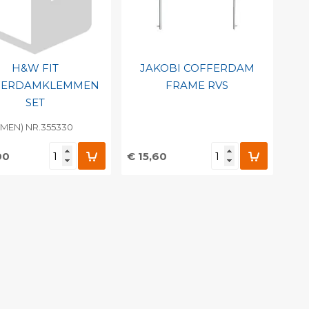
H&W FIT
JAKOBI COFFERDAM
FERDAMKLEMMEN
FRAME RVS
SET
MMEN) NR.355330
00
€ 15,60
evoegen aan
Toevoegen aan
soonlijke catalogus
persoonlijke catalogus
int barcode
Print barcode