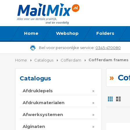
Home
Webshop
Folders
Bel voor persoonlijke service:
0345-470080
Cofferdam frames
Home
Catalogus
Cofferdam
Co
Catalogus
Afdruklepels
Foto-
Lijs
tabel
Afdrukmaterialen
Tonen
Afwerksystemen
als
Alginaten