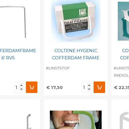
FFERDAMFRAME
COLTENE HYGENIC
CO
6' RVS
COFFERDAM FRAME
CO
KUNSTSTOF
KUNST
RADIO
€ 17,30
€ 22,1
egen aan
Toevoegen aan
To
nlijke catalogus
persoonlijke catalogus
per
barcode
Print barcode
Pr