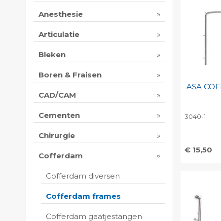
Anesthesie
Articulatie
Bleken
Boren & Fraisen
ASA CO
CAD/CAM
Cementen
3040-1
Chirurgie
€ 15,50
Cofferdam
Toevo
persoo
Cofferdam diversen
Print 
Cofferdam frames
Cofferdam gaatjestangen