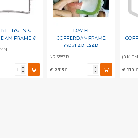
ENE HYGENIC
H&W FIT
DAM FRAME 6'
COFFERDAMFRAME
COF
OPKLAPBAAR
2MM
NR.355319
(8 KLE
€ 27,50
€ 119,
egen aan
Toevoegen aan
To
nlijke catalogus
persoonlijke catalogus
per
barcode
Print barcode
Pr