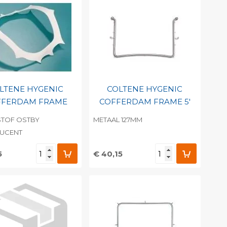
LTENE HYGENIC
COLTENE HYGENIC
FFERDAM FRAME
COFFERDAM FRAME 5'
STOF OSTBY
METAAL 127MM
LUCENT
5
€ 40,15
evoegen aan
Toevoegen aan
soonlijke catalogus
persoonlijke catalogus
int barcode
Print barcode