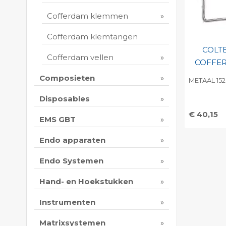
Cofferdam klemmen
Cofferdam klemtangen
COLT
Cofferdam vellen
COFFER
Composieten
METAAL 15
Disposables
€ 40,15
EMS GBT
Toevo
persoo
Endo apparaten
Print 
Endo Systemen
Hand- en Hoekstukken
Instrumenten
Matrixsystemen