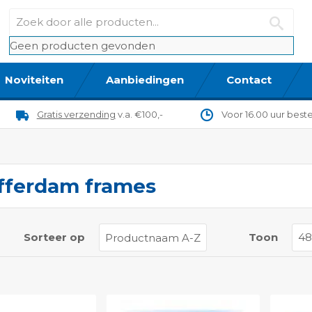
Geen producten gevonden
Noviteiten
Aanbiedingen
Contact
Gratis verzending
v.a. €100,-
Voor 16.00 uur best
fferdam frames
t
Sorteer op
Toon