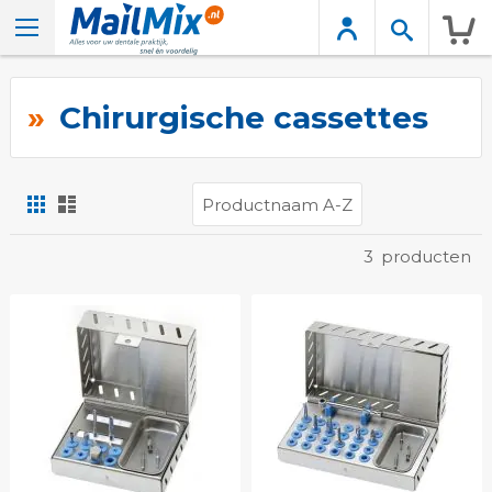
Wink
Chirurgische cassettes
Foto-
Lijst
tabel
Tonen
3
producten
als