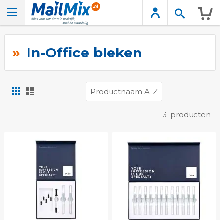
Wink
In-Office bleken
Foto-
Lijst
tabel
Tonen
3
producten
als