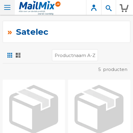
Wink
Satelec
Foto-
Lijst
tabel
Tonen
5
producten
als