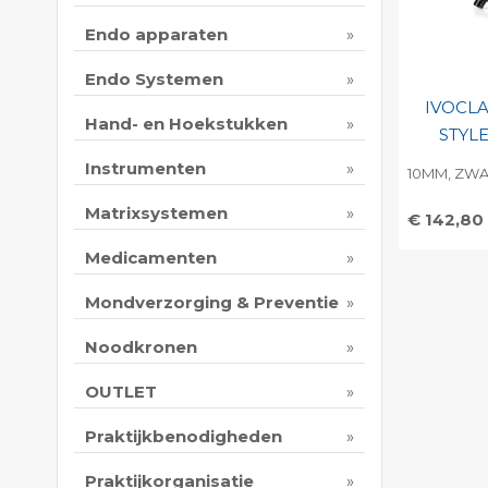
Endo apparaten
Endo Systemen
IVOCL
Hand- en Hoekstukken
STYL
Instrumenten
10MM, ZWA
Matrixsystemen
€ 142,80
Toevo
Medicamenten
persoo
Mondverzorging & Preventie
Print 
Noodkronen
OUTLET
Praktijkbenodigheden
Praktijkorganisatie