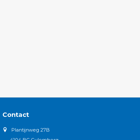
Contact
Plantijnweg 27B
4104 BC Culemborg