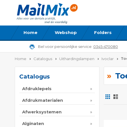
Home
Webshop
Folders
Bel voor persoonlijke service:
0345-470080
To
Home
Catalogus
Uithardingslampen
Ivoclar
To
Catalogus
Afdruklepels
Foto-
Lijs
tabel
Afdrukmaterialen
Tonen
Afwerksystemen
als
Alginaten