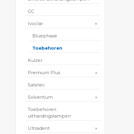
GC
Ivoclar
Bluephase
Toebehoren
Kulzer
Premium Plus
Satelec
Solventum
Toebehoren
uithardingslampen
Ultradent