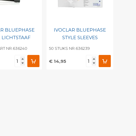
AR BLUEPHASE
IVOCLAR BLUEPHASE
E LICHTSTAAF
STYLE SLEEVES
RT NR.636240
50 STUKS NR.636239
€ 14,95
egen aan
Toevoegen aan
nlijke catalogus
persoonlijke catalogus
barcode
Print barcode