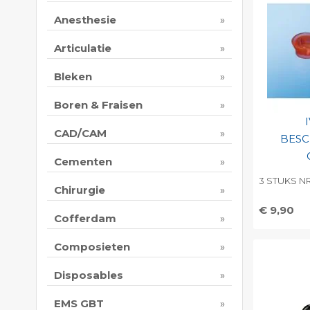
Anesthesie
Articulatie
Bleken
Boren & Fraisen
CAD/CAM
BES
Cementen
3 STUKS NR
Chirurgie
€ 9,90
Cofferdam
Toevo
persoo
Composieten
Print 
Disposables
EMS GBT