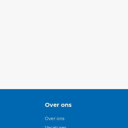
Over ons
Over ons
Vacatures