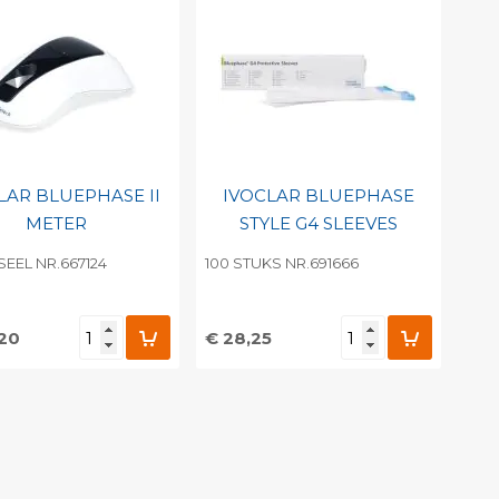
LAR BLUEPHASE II
IVOCLAR BLUEPHASE
METER
STYLE G4 SLEEVES
SEEL NR.667124
100 STUKS NR.691666
,20
€ 28,25
evoegen aan
Toevoegen aan
soonlijke catalogus
persoonlijke catalogus
int barcode
Print barcode