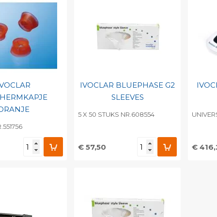
IVOCLAR
IVOCLAR BLUEPHASE G2
IVOC
CHERMKAPJE
SLEEVES
ORANJE
5 X 50 STUKS NR.608554
UNIVER
.551756
€ 57,50
€ 416
egen aan
Toevoegen aan
To
nlijke catalogus
persoonlijke catalogus
per
barcode
Print barcode
Pr