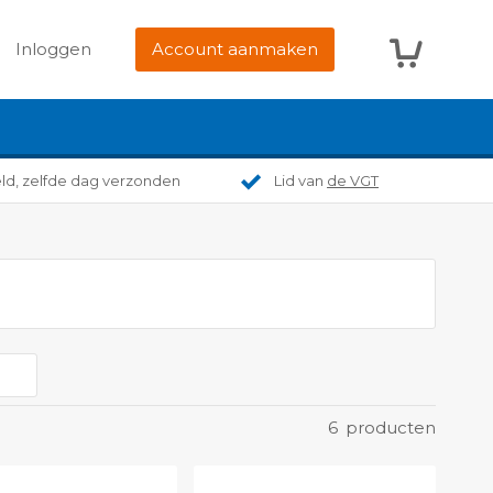
Winkelwag
Inloggen
Account aanmaken
eld, zelfde dag verzonden
Lid van
de VGT
6
producten