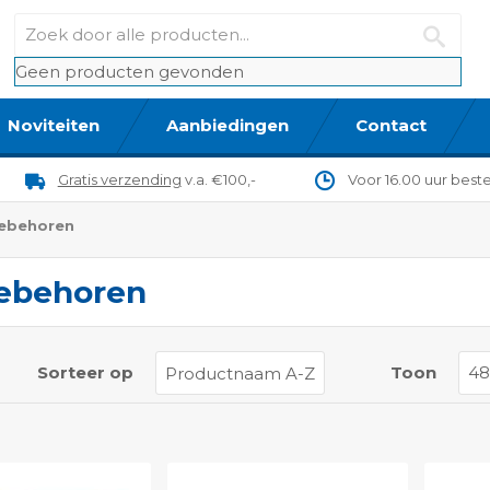
Geen producten gevonden
Noviteiten
Aanbiedingen
Contact
Gratis verzending
v.a. €100,-
Voor 16.00 uur best
ebehoren
ebehoren
t
Sorteer op
Toon