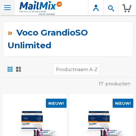
Wink
Voco GrandioSO
Unlimited
Foto-
Lijst
tabel
Tonen
17
producten
als
NIEUW!
NIEUW!