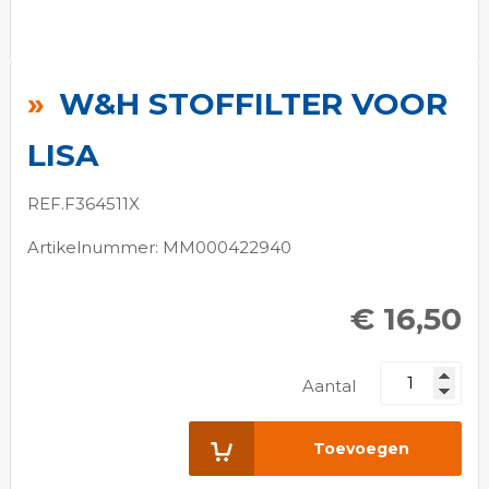
Ga
naar
W&H STOFFILTER VOOR
het
begin
LISA
van
de
REF.F364511X
afbeeldingen-
Artikelnummer: MM000422940
gallerij
€ 16,50
Aantal
Toevoegen