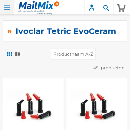
Wink
Ivoclar Tetric EvoCeram
Foto-
Lijst
tabel
Tonen
45
producten
als