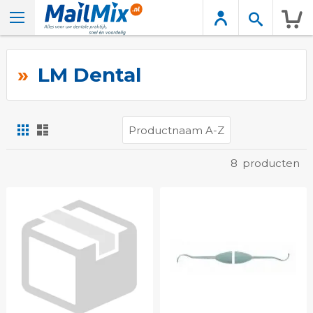
Wink
LM Dental
Foto-
Lijst
tabel
Tonen
8
producten
als