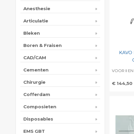
Anesthesie
Articulatie
Bleken
Boren & Fraisen
KAVO
CAD/CAM
Cementen
VOOR II EN I
Chirurgie
€ 144,50
Toevo
Cofferdam
persoo
Composieten
Print 
Disposables
EMS GBT