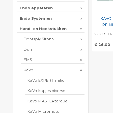
Endo apparaten
Endo Systemen
KAVO
REIN
Hand- en Hoekstukken
VOOR II EN I
Dentsply Sirona
€ 26,00
Durr
Toevo
persoo
EMS
Print 
KaVo
KaVo EXPERTmatic
KaVo kopjes diverse
KaVo MASTERtorque
KaVo Micromotor