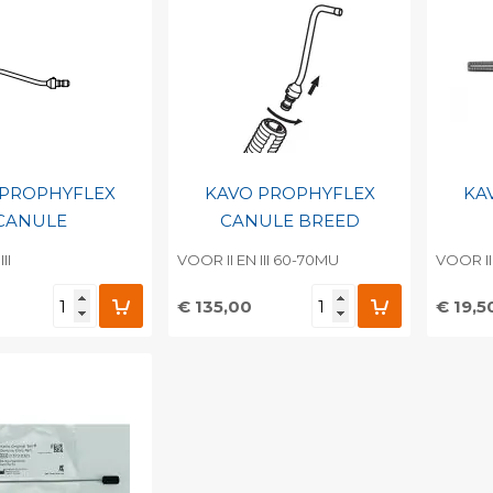
 PROPHYFLEX
KAVO PROPHYFLEX
KA
CANULE
CANULE BREED
II
VOOR II EN III 60-70MU
VOOR II 
€ 135,00
€ 19,5
egen aan
Toevoegen aan
To
nlijke catalogus
persoonlijke catalogus
per
barcode
Print barcode
Pr