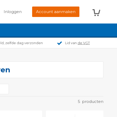
Winkelwag
Inloggen
Account aanmaken
eld, zelfde dag verzonden
Lid van
de VGT
ren
5
producten