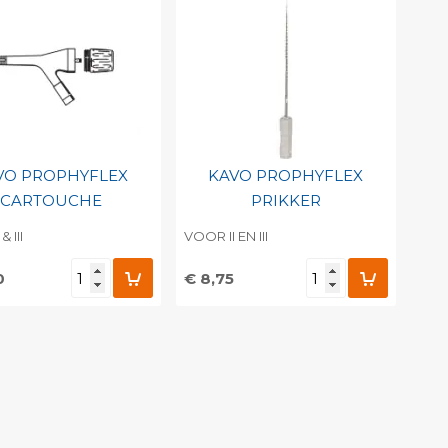
VO PROPHYFLEX
KAVO PROPHYFLEX
CARTOUCHE
PRIKKER
& III
VOOR II EN III
0
€ 8,75
evoegen aan
Toevoegen aan
soonlijke catalogus
persoonlijke catalogus
int barcode
Print barcode