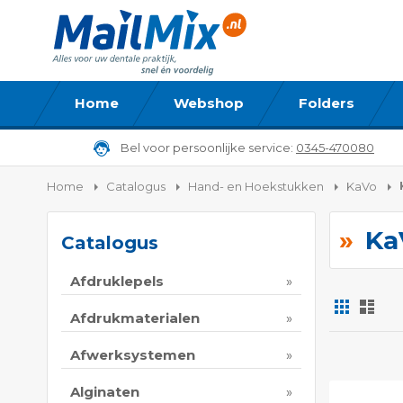
Home
Webshop
Folders
Bel voor persoonlijke service:
0345-470080
Home
Catalogus
Hand- en Hoekstukken
KaVo
Ka
Catalogus
Afdruklepels
Foto-
Lijs
tabel
Afdrukmaterialen
Tonen
Afwerksystemen
als
Alginaten