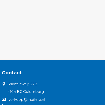
Contact
Plantijnweg 27B
4104 BC Culemborg
verkoop@mailmix.nl