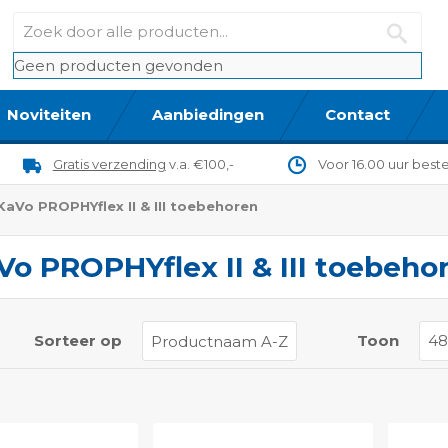
Geen producten gevonden
Noviteiten
Aanbiedingen
Contact
Gratis verzending
v.a. €100,-
Voor 16.00 uur best
KaVo PROPHYflex II & III toebehoren
Vo PROPHYflex II & III toebeho
t
Sorteer op
Toon