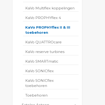
KaVo Multiflex koppelingen
KaVo PROPHYflex 4
KaVo PROPHYflex II & III
toebehoren
KaVo QUATTROcare
KaVo reserve turbines
KaVo SMARTmatic
KaVo SONICflex
KaVo SONICflex
toebehoren
Toebehoren
Satelec Acteon