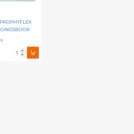
 PROPHYFLEX
IGINGSBOOR
II
egen aan
nlijke catalogus
barcode