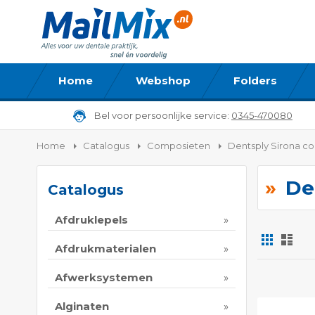
Home
Webshop
Folders
Bel voor persoonlijke service:
0345-470080
Home
Catalogus
Composieten
Dentsply Sirona c
De
Catalogus
Afdruklepels
Foto-
Lijs
tabel
Afdrukmaterialen
Tonen
Afwerksystemen
als
Alginaten