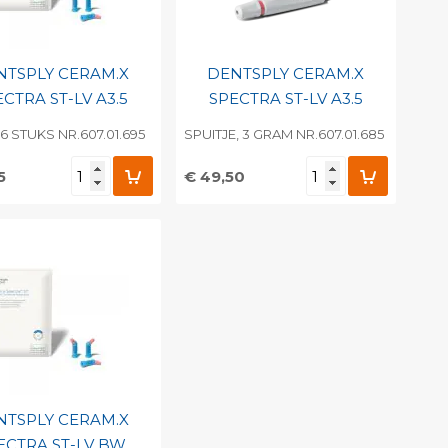
NTSPLY CERAM.X
DENTSPLY CERAM.X
CTRA ST-LV A3.5
SPECTRA ST-LV A3.5
 16 STUKS NR.607.01.695
SPUITJE, 3 GRAM NR.607.01.685
5
€ 49,50
evoegen aan
Toevoegen aan
soonlijke catalogus
persoonlijke catalogus
int barcode
Print barcode
NTSPLY CERAM.X
ECTRA ST-LV BW