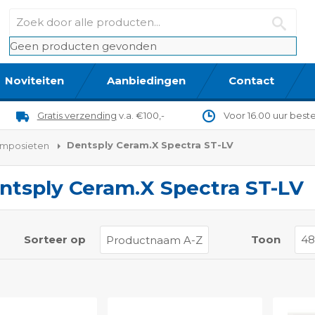
Geen producten gevonden
Noviteiten
Aanbiedingen
Contact
Gratis verzending
v.a. €100,-
Voor 16.00 uur best
Dentsply Ceram.X Spectra ST-LV
omposieten
ntsply Ceram.X Spectra ST-LV
t
Sorteer op
Toon