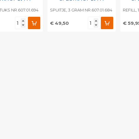
STUKS NR.607.01.694
SPUITJE, 3 GRAM NR.607.01.684
REFILL,
€ 49,50
€ 59,9
egen aan
Toevoegen aan
To
nlijke catalogus
persoonlijke catalogus
per
barcode
Print barcode
Pr