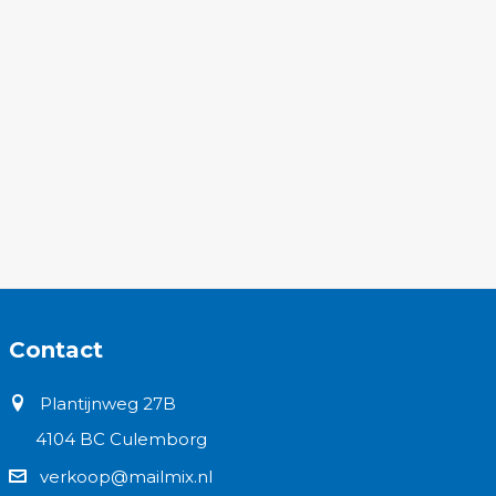
Contact
Plantijnweg 27B
4104 BC Culemborg
verkoop@mailmix.nl