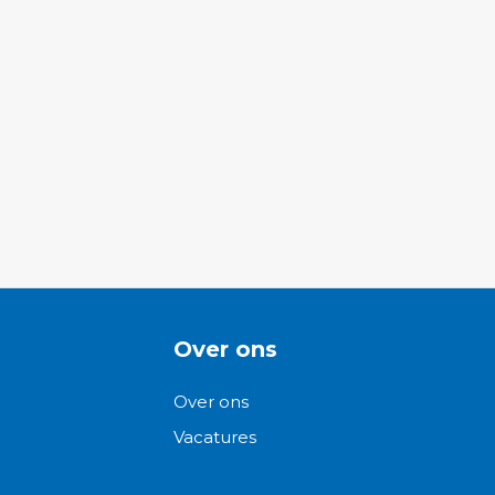
Over ons
Over ons
Vacatures