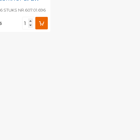
 16 STUKS NR.607.01.696
5
evoegen aan
soonlijke catalogus
int barcode