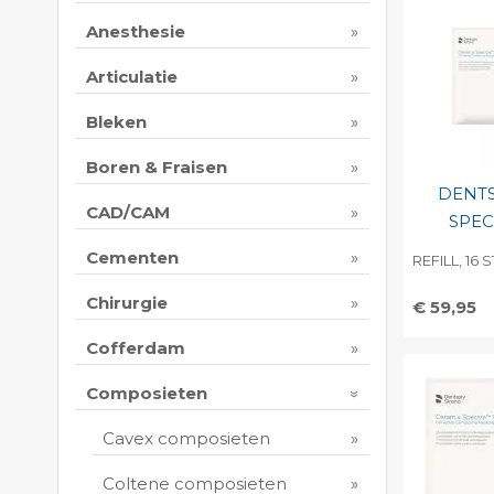
Anesthesie
Articulatie
Bleken
Boren & Fraisen
DENTS
CAD/CAM
SPEC
Cementen
REFILL, 16 
Chirurgie
€ 59,95
Toevo
Cofferdam
persoo
Composieten
Print 
Cavex composieten
Coltene composieten