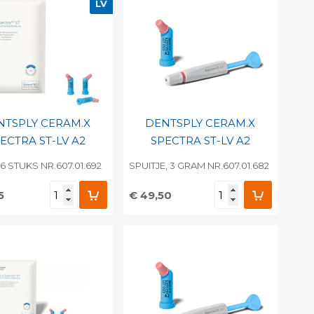
LV
NTSPLY CERAM.X
DENTSPLY CERAM.X
ECTRA ST-LV A2
SPECTRA ST-LV A2
 16 STUKS NR.607.01.692
SPUITJE, 3 GRAM NR.607.01.682
5
€ 49,50
evoegen aan
Toevoegen aan
soonlijke catalogus
persoonlijke catalogus
int barcode
Print barcode