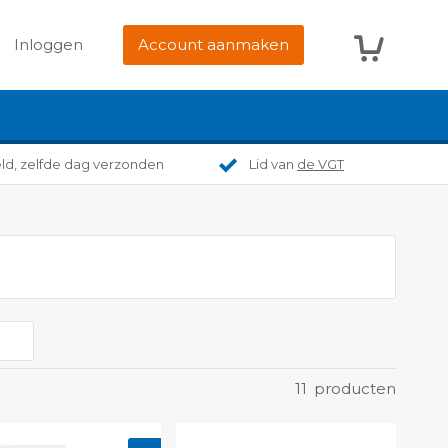
Winkelwag
Inloggen
Account aanmaken
eld, zelfde dag verzonden
Lid van
de VGT
11
producten