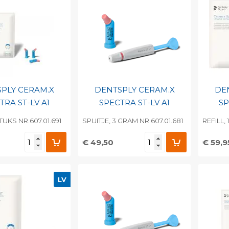
PLY CERAM.X
DENTSPLY CERAM.X
DE
TRA ST-LV A1
SPECTRA ST-LV A1
SP
STUKS NR.607.01.691
SPUITJE, 3 GRAM NR.607.01.681
REFILL,
€ 49,50
€ 59,9
egen aan
Toevoegen aan
To
nlijke catalogus
persoonlijke catalogus
per
LV
barcode
Print barcode
Pr