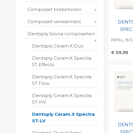
Composiet toebehoren
Composiet verwarmers
DENTS
SPEC
Dentsply Sirona composieten
REFILL, 16 
Dentsply Ceram.X Duo
€ 59,95
Dentsply Ceram.X Spectra
Toevo
ST Effects
persoo
Dentsply Ceram.X Spectra
Print 
ST Flow
Dentsply Ceram.X Spectra
ST-HV
Dentsply Ceram.X Spectra
ST-LV
DENTS
SPEC
Dentsply Dyract Extra