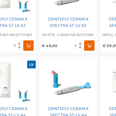
PLY CERAM.X
DENTSPLY CERAM.X
DE
TRA ST-LV A3
SPECTRA ST-LV A3
SPE
STUKS NR.607.01.693
SPUITJE, 3 GRAM NR.607.01.683
REFILL,
€ 49,50
€ 59,9
egen aan
Toevoegen aan
To
nlijke catalogus
persoonlijke catalogus
per
LV
barcode
Print barcode
Pr
PLY CERAM.X
DENTSPLY CERAM.X
DE
TRA ST-LV A4
SPECTRA ST-LV A4
SP