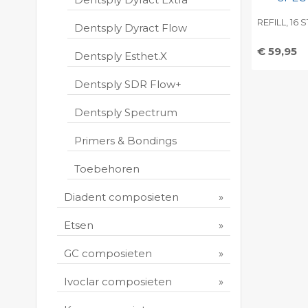
REFILL, 16 
Dentsply Dyract Flow
€ 59,95
Dentsply Esthet.X
Toevo
Dentsply SDR Flow+
persoo
Print 
Dentsply Spectrum
Primers & Bondings
Toebehoren
Diadent composieten
Etsen
GC composieten
Ivoclar composieten