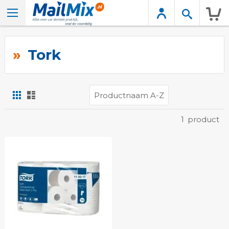
Wink
Tork
Foto-
Lijst
tabel
Tonen
1
product
als