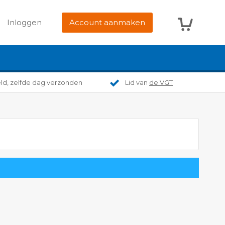
Winkelwag
Inloggen
Account aanmaken
eld, zelfde dag verzonden
Lid van
de VGT