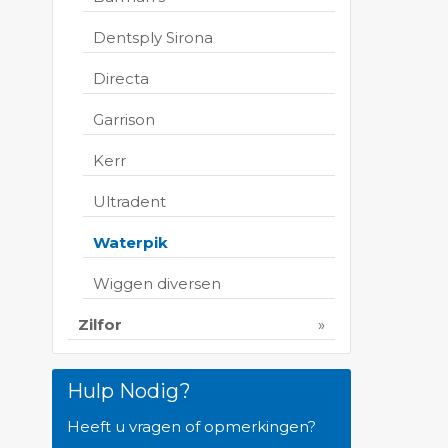
Dentsply Sirona
Directa
Garrison
Kerr
Ultradent
Waterpik
Wiggen diversen
Zilfor
Hulp Nodig?
Heeft u vragen of opmerkingen?