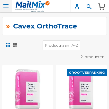
Wink
Cavex OrthoTrace
Foto-
Lijst
tabel
Tonen
2
producten
als
GROOTVERPAKKING