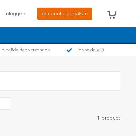
Winkelwag
Inloggen
Account aanmaken
eld, zelfde dag verzonden
Lid van
de VGT
1
product