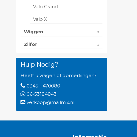
Valo Grand
Valo X
Wiggen
Zilfor
Hulp Nodig?
Heeft u vragen of opmerkingen?
0345 - 470080
06-53184843
verkoop@mailmix.nl