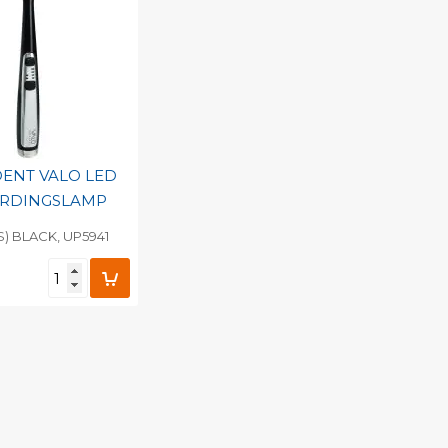
ENT VALO LED
ARDINGSLAMP
) BLACK, UP5941
egen aan
nlijke catalogus
barcode