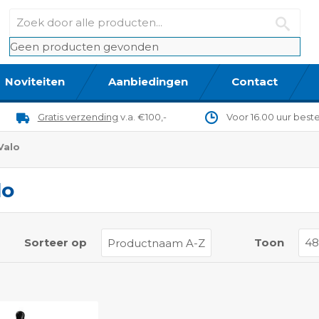
Geen producten gevonden
Noviteiten
Aanbiedingen
Contact
Gratis verzending
v.a. €100,-
Voor 16.00 uur best
Valo
lo
t
Sorteer op
Toon