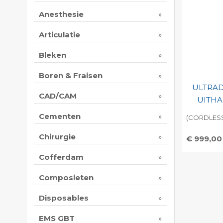
Anesthesie
Articulatie
Bleken
Boren & Fraisen
ULTRAD
CAD/CAM
UITH
Cementen
(CORDLESS
Chirurgie
€ 999,00
Toevo
Cofferdam
persoo
Composieten
Print 
Disposables
EMS GBT