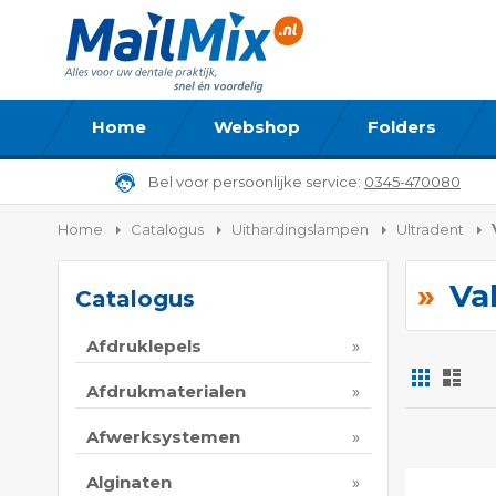
Home
Webshop
Folders
Bel voor persoonlijke service:
0345-470080
Home
Catalogus
Uithardingslampen
Ultradent
Va
Catalogus
Afdruklepels
Foto-
Lijs
tabel
Afdrukmaterialen
Tonen
Afwerksystemen
als
Alginaten