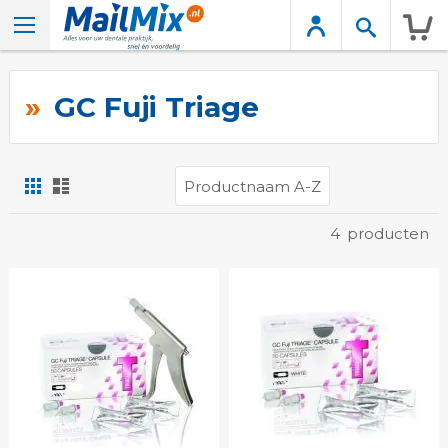
Wink
GC Fuji Triage
Foto-
Lijst
tabel
Tonen
4
producten
als