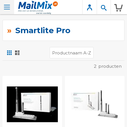
Wink
Smartlite Pro
Foto-
Lijst
tabel
Tonen
2
producten
als