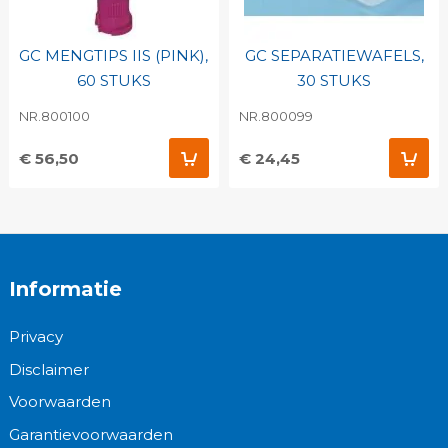
GC MENGTIPS IIS (PINK),
GC SEPARATIEWAFELS,
60 STUKS
30 STUKS
NR.800100
NR.800099
€ 56,50
€ 24,45
Informatie
Privacy
Disclaimer
Voorwaarden
Garantievoorwaarden