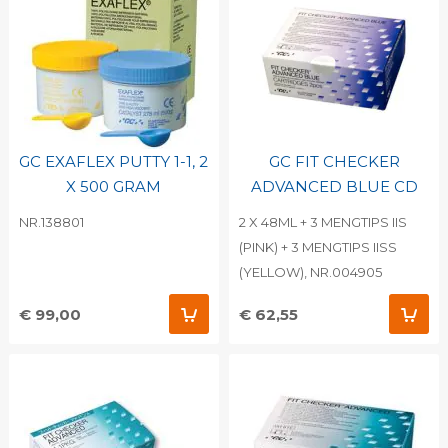
GC EXAFLEX PUTTY 1-1, 2
GC FIT CHECKER
X 500 GRAM
ADVANCED BLUE CD
NR.138801
2 X 48ML + 3 MENGTIPS IIS
(PINK) + 3 MENGTIPS IISS
(YELLOW), NR.004905
€ 99,00
€ 62,55