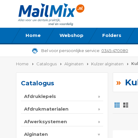
Home
Webshop
Folders
Bel voor persoonlijke service:
0345-470080
Ku
Home
Catalogus
Alginaten
Kulzer alginaten
Ku
Catalogus
Afdruklepels
Foto-
Lijs
tabel
Afdrukmaterialen
Tonen
Afwerksystemen
als
Alginaten