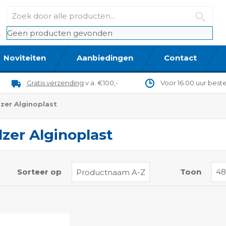
Geen producten gevonden
Noviteiten
Aanbiedingen
Contact
Gratis verzending
v.a. €100,-
Voor 16.00 uur best
lzer Alginoplast
lzer Alginoplast
t
Sorteer op
Toon