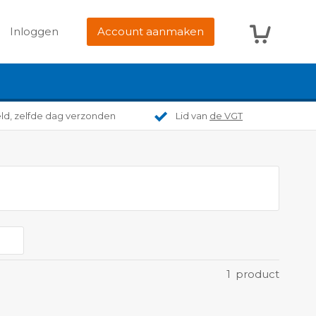
Winkelwag
Inloggen
Account aanmaken
eld, zelfde dag verzonden
Lid van
de VGT
1
product