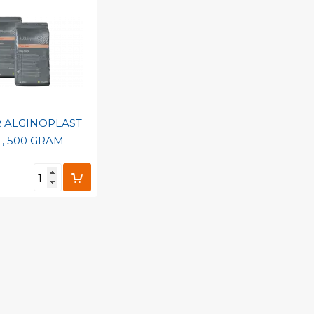
 ALGINOPLAST
T, 500 GRAM
egen aan
nlijke catalogus
barcode