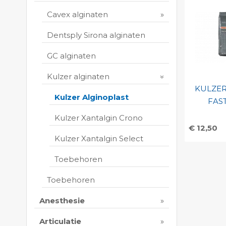
Cavex alginaten
Dentsply Sirona alginaten
GC alginaten
Kulzer alginaten
KULZER
Kulzer Alginoplast
FAS
Kulzer Xantalgin Crono
€ 12,50
Kulzer Xantalgin Select
Toevo
persoo
Toebehoren
Print 
Toebehoren
Anesthesie
Articulatie