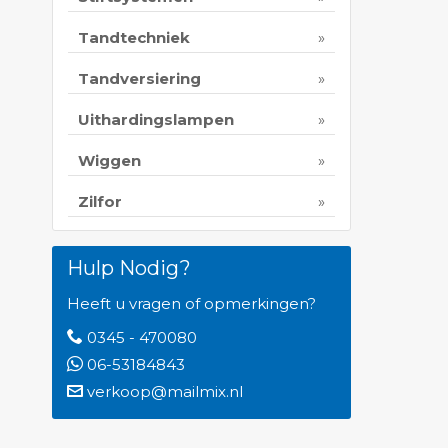
Tandtechniek
Tandversiering
Uithardingslampen
Wiggen
Zilfor
Hulp Nodig?
Heeft u vragen of opmerkingen?
0345 - 470080
06-53184843
verkoop@mailmix.nl