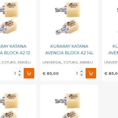
RAY KATANA
KURARAY KATANA
KU
A BLOCK A2 12
AVENCIA BLOCK A2 14L
AVE
 5 STUKS, 3650EU
UNIVERSAL, 5 STUKS, 3686EU
UNIVERS
€ 85,00
€ 85,
egen aan
Toevoegen aan
To
nlijke catalogus
persoonlijke catalogus
per
barcode
Print barcode
Pr