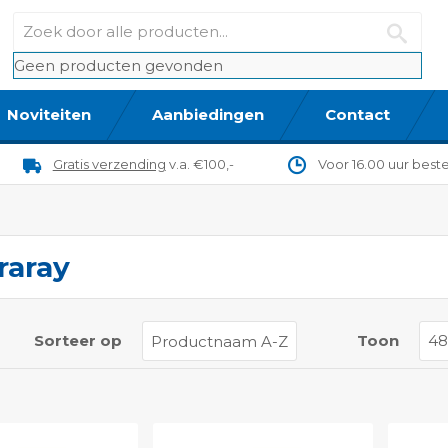
Geen producten gevonden
Noviteiten
Aanbiedingen
Contact
Gratis verzending
v.a. €100,-
Voor 16.00 uur best
raray
t
Sorteer op
Toon