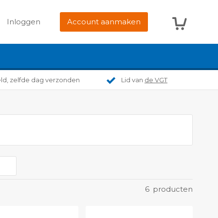
Winkelwag
Inloggen
Account aanmaken
eld, zelfde dag verzonden
Lid van
de VGT
6
producten