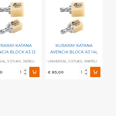
RARAY KATANA
KURARAY KATANA
NCIA BLOCK A3 12
AVENCIA BLOCK A3 14L
AL, 5 STUKS, 3651EU
UNIVERSAL, 5 STUKS, 3687EU
00
€ 85,00
evoegen aan
Toevoegen aan
soonlijke catalogus
persoonlijke catalogus
int barcode
Print barcode