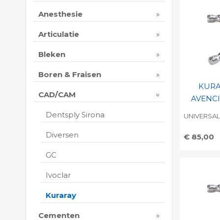
Anesthesie
Articulatie
Bleken
Boren & Fraisen
KURA
CAD/CAM
AVENCI
Dentsply Sirona
UNIVERSAL,
Diversen
€ 85,00
Toevo
GC
persoo
Ivoclar
Print 
Kuraray
Cementen