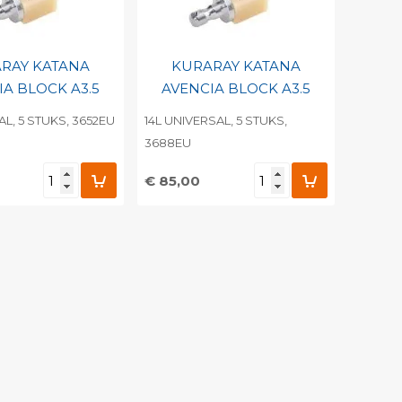
RAY KATANA
KURARAY KATANA
IA BLOCK A3.5
AVENCIA BLOCK A3.5
AL, 5 STUKS, 3652EU
14L UNIVERSAL, 5 STUKS,
3688EU
€ 85,00
egen aan
Toevoegen aan
nlijke catalogus
persoonlijke catalogus
barcode
Print barcode