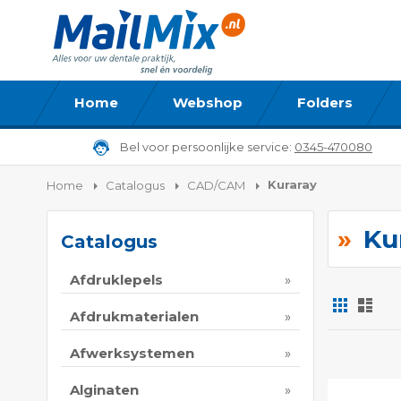
Home
Webshop
Folders
Bel voor persoonlijke service:
0345-470080
Kuraray
Home
Catalogus
CAD/CAM
Ku
Catalogus
Afdruklepels
Foto-
Lijs
tabel
Afdrukmaterialen
Tonen
Afwerksystemen
als
Alginaten