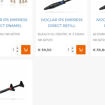
R IPS EMPRESS
IVOCLAR IPS EMPRESS
IVOC
ECT ENAMEL
DIRECT REFILL
NG NR.627215
BLEACH XL DENTIN, 1X 3 GRAM
A2 ENAM
NR.627231
NR.627
€ 59,50
€ 55,8
egen aan
Toevoegen aan
To
nlijke catalogus
persoonlijke catalogus
per
barcode
Print barcode
Pr