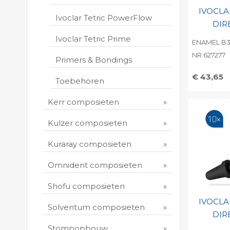
IVOCLA
Ivoclar Tetric PowerFlow
DIR
Ivoclar Tetric Prime
ENAMEL B3,
NR.627277
Primers & Bondings
€ 43,65
Toebehoren
Toevo
Kerr composieten
persoo
Print 
Kulzer composieten
Kuraray composieten
Omnident composieten
Shofu composieten
IVOCLA
Solventum composieten
DIR
Stompopbouw