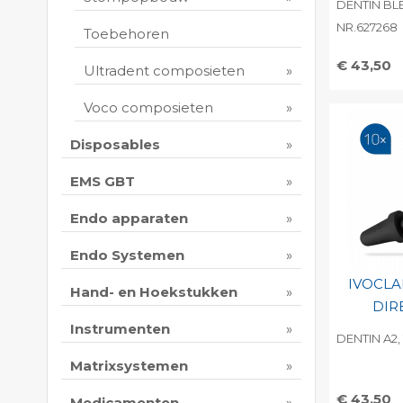
DENTIN BLE
NR.627268
Toebehoren
€ 43,50
Ultradent composieten
Toevo
Voco composieten
persoo
Print 
Disposables
EMS GBT
Endo apparaten
Endo Systemen
IVOCLA
Hand- en Hoekstukken
DIR
Instrumenten
DENTIN A2,
Matrixsystemen
€ 43,50
Medicamenten