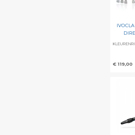
IVOCLA
DIR
KLEURENRI
€ 119,00
Toevo
persoo
Print 