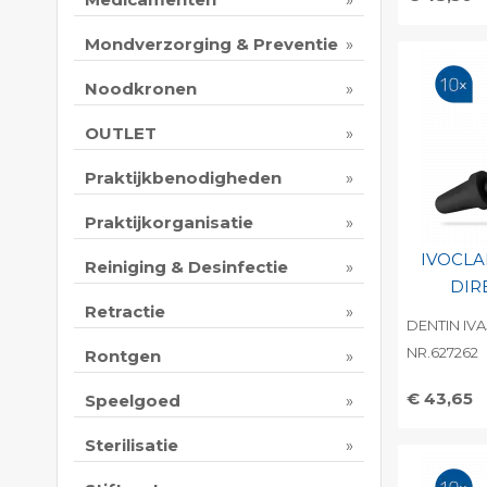
Toevo
Mondverzorging & Preventie
persoo
Print 
Noodkronen
OUTLET
Praktijkbenodigheden
Praktijkorganisatie
IVOCLA
Reiniging & Desinfectie
DIR
Retractie
DENTIN IVA
NR.627262
Rontgen
€ 43,65
Speelgoed
Toevo
Sterilisatie
persoo