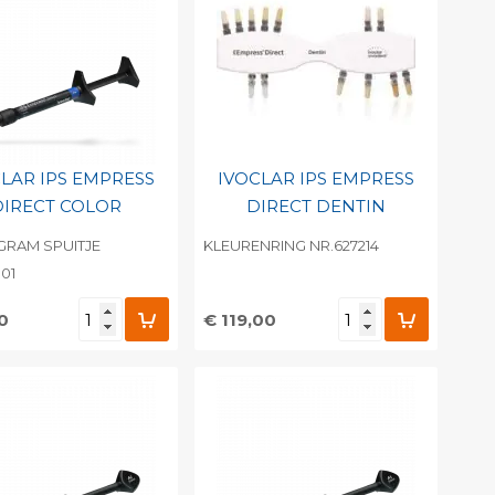
int barcode
Print barcode
LAR IPS EMPRESS
IVOCLAR IPS EMPRESS
DIRECT COLOR
DIRECT DENTIN
 GRAM SPUITJE
KLEURENRING NR.627214
01
0
€ 119,00
evoegen aan
Toevoegen aan
soonlijke catalogus
persoonlijke catalogus
int barcode
Print barcode