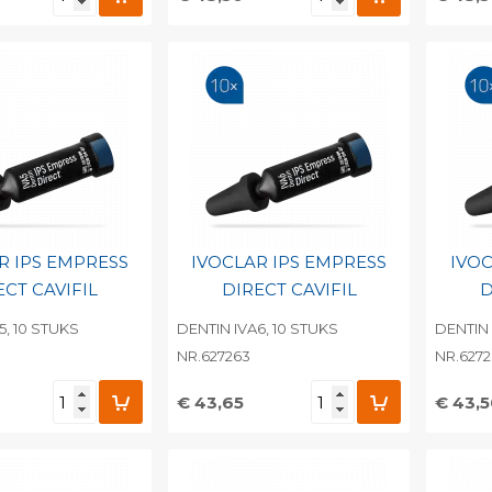
egen aan
Toevoegen aan
To
nlijke catalogus
persoonlijke catalogus
per
barcode
Print barcode
Pr
R IPS EMPRESS
IVOCLAR IPS EMPRESS
IVOC
ECT CAVIFIL
DIRECT CAVIFIL
D
5, 10 STUKS
DENTIN IVA6, 10 STUKS
DENTIN 
NR.627263
NR.627
€ 43,65
€ 43,
egen aan
Toevoegen aan
To
nlijke catalogus
persoonlijke catalogus
per