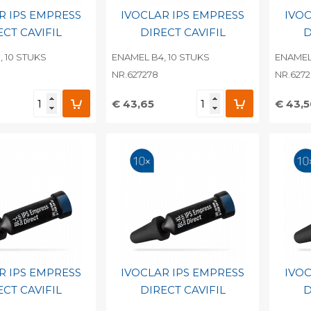
R IPS EMPRESS
IVOCLAR IPS EMPRESS
IVOC
ECT CAVIFIL
DIRECT CAVIFIL
D
 10 STUKS
ENAMEL B4, 10 STUKS
ENAMEL
NR.627278
NR.627
€ 43,65
€ 43,
egen aan
Toevoegen aan
To
nlijke catalogus
persoonlijke catalogus
per
barcode
Print barcode
Pr
R IPS EMPRESS
IVOCLAR IPS EMPRESS
IVOC
ECT CAVIFIL
DIRECT CAVIFIL
D