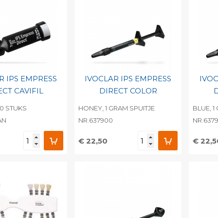
barcode
Print barcode
Pr
R IPS EMPRESS
IVOCLAR IPS EMPRESS
IVOC
ECT CAVIFIL
DIRECT COLOR
10 STUKS
HONEY, 1 GRAM SPUITJE
BLUE, 1
AN
NR.637900
NR.6379
€ 22,50
€ 22,5
egen aan
Toevoegen aan
To
nlijke catalogus
persoonlijke catalogus
per
barcode
Print barcode
Pr