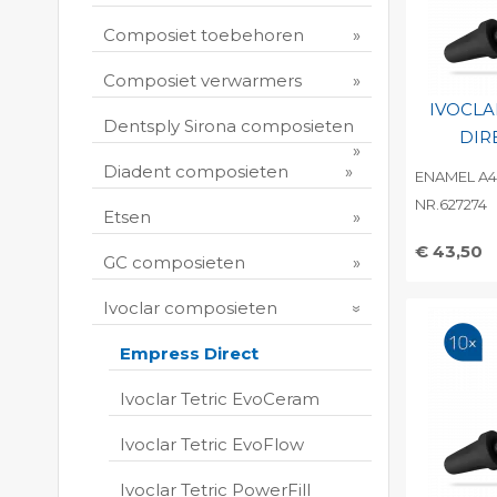
Composiet toebehoren
Composiet verwarmers
IVOCLA
Dentsply Sirona composieten
DIR
Diadent composieten
ENAMEL A4,
NR.627274
Etsen
€ 43,50
GC composieten
Toevo
persoo
Ivoclar composieten
Print 
Empress Direct
Ivoclar Tetric EvoCeram
Ivoclar Tetric EvoFlow
Ivoclar Tetric PowerFill