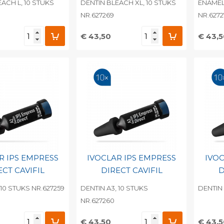
ACH L, 10 STUKS
DENTIN BLEACH XL, 10 STUKS
ENAMEL 
NR.627269
NR.627
€ 43,50
€ 43,
egen aan
Toevoegen aan
To
nlijke catalogus
persoonlijke catalogus
per
barcode
Print barcode
Pr
R IPS EMPRESS
IVOCLAR IPS EMPRESS
IVOC
ECT CAVIFIL
DIRECT CAVIFIL
D
 10 STUKS NR.627259
DENTIN A3, 10 STUKS
DENTIN 
NR.627260
€ 43,50
€ 43,