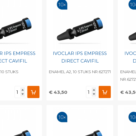
R IPS EMPRESS
IVOCLAR IPS EMPRESS
IVOC
ECT CAVIFIL
DIRECT CAVIFIL
D
 10 STUKS
ENAMEL A2, 10 STUKS NR.627271
ENAMEL 
NR.6272
€ 43,50
€ 43,
egen aan
Toevoegen aan
To
nlijke catalogus
persoonlijke catalogus
per
barcode
Print barcode
Pr