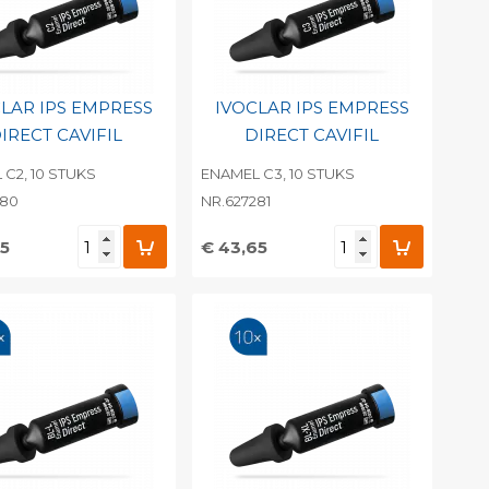
LAR IPS EMPRESS
IVOCLAR IPS EMPRESS
IRECT CAVIFIL
DIRECT CAVIFIL
C2, 10 STUKS
ENAMEL C3, 10 STUKS
280
NR.627281
65
€ 43,65
evoegen aan
Toevoegen aan
soonlijke catalogus
persoonlijke catalogus
int barcode
Print barcode