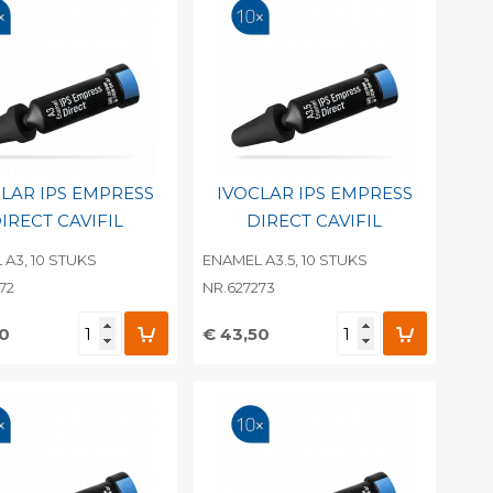
LAR IPS EMPRESS
IVOCLAR IPS EMPRESS
IRECT CAVIFIL
DIRECT CAVIFIL
A3, 10 STUKS
ENAMEL A3.5, 10 STUKS
72
NR.627273
50
€ 43,50
evoegen aan
Toevoegen aan
soonlijke catalogus
persoonlijke catalogus
int barcode
Print barcode