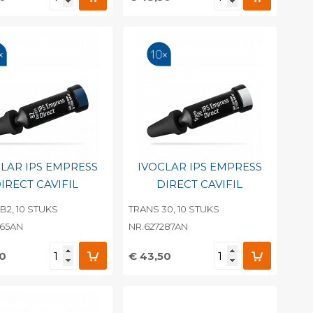
evoegen aan
Toevoegen aan
soonlijke catalogus
persoonlijke catalogus
int barcode
Print barcode
LAR IPS EMPRESS
IVOCLAR IPS EMPRESS
IRECT CAVIFIL
DIRECT CAVIFIL
B2, 10 STUKS
TRANS 30, 10 STUKS
265AN
NR.627287AN
50
€ 43,50
evoegen aan
Toevoegen aan
soonlijke catalogus
persoonlijke catalogus