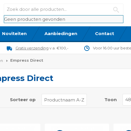
Geen producten gevonden
Noviteiten
Aanbiedingen
Contact
Gratis verzending
v.a. €100,-
Voor 16.00 uur best
Empress Direct
en
press Direct
t
Sorteer op
Toon