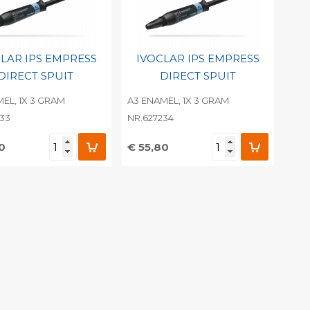
LAR IPS EMPRESS
IVOCLAR IPS EMPRESS
DIRECT SPUIT
DIRECT SPUIT
EL, 1X 3 GRAM
A3 ENAMEL, 1X 3 GRAM
233
NR.627234
0
€ 55,80
evoegen aan
Toevoegen aan
soonlijke catalogus
persoonlijke catalogus
int barcode
Print barcode