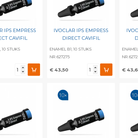
R IPS EMPRESS
IVOCLAR IPS EMPRESS
IVOC
ECT CAVIFIL
DIRECT CAVIFIL
D
 10 STUKS
ENAMEL B1, 10 STUKS
ENAMEL 
NR.627275
NR.627
€ 43,50
€ 43,
egen aan
Toevoegen aan
To
nlijke catalogus
persoonlijke catalogus
per
barcode
Print barcode
Pr