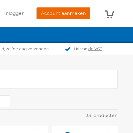
Winkelwag
Inloggen
Account aanmaken
eld, zelfde dag verzonden
Lid van
de VGT
33
producten