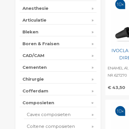
Anesthesie
Articulatie
Bleken
Boren & Fraisen
IVOCLA
CAD/CAM
DIR
Cementen
ENAMEL A1,
NR.627270
Chirurgie
€ 43,50
Cofferdam
Toevo
persoo
Composieten
Print 
Cavex composieten
Coltene composieten