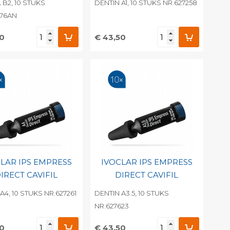
B2, 10 STUKS
DENTIN A1, 10 STUKS NR.627258
276AN
50
€ 43,50
evoegen aan
Toevoegen aan
soonlijke catalogus
persoonlijke catalogus
int barcode
Print barcode
LAR IPS EMPRESS
IVOCLAR IPS EMPRESS
IRECT CAVIFIL
DIRECT CAVIFIL
A4, 10 STUKS NR.627261
DENTIN A3.5, 10 STUKS
NR.627623
50
€ 43,50