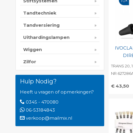
Print 
Stiftsystemen
Tandtechniek
Tandversiering
Uithardingslampen
IVOCLA
Wiggen
DIR
Zilfor
TRANS 20, 
NR.627286
Hulp Nodig?
€ 43,50
Heeft u vragen of opmerkingen?
Toevo
persoo
0345 - 470080
06-53184843
Print 
verkoop@mailmix.nl