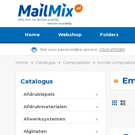
Home
Webshop
Folders
Bel voor persoonlijke service:
0345-470080
Home
Catalogus
Composieten
Ivoclar composiet
Em
Catalogus
Afdruklepels
Foto-
Lijs
tabel
Afdrukmaterialen
Tonen
Afwerksystemen
als
Alginaten