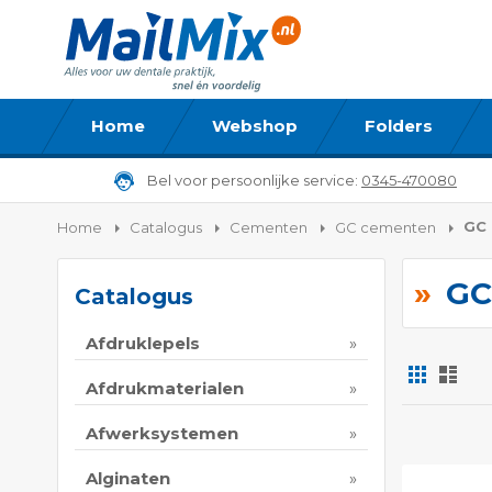
Home
Webshop
Folders
Bel voor persoonlijke service:
0345-470080
GC 
Home
Catalogus
Cementen
GC cementen
GC
Catalogus
Afdruklepels
Foto-
Lijs
tabel
Afdrukmaterialen
Tonen
Afwerksystemen
als
Alginaten