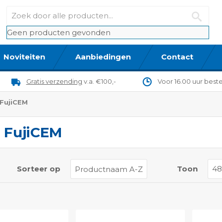
Geen producten gevonden
Noviteiten
Aanbiedingen
Contact
Gratis verzending
v.a. €100,-
Voor 16.00 uur best
FujiCEM
 FujiCEM
t
Sorteer op
Toon