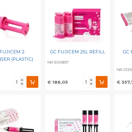
 FUJICEM 2
GC FUJICEM 2SL REFILL
GC 
SER (PLASTIC)
NR.900897
NR.013
€ 186,05
€ 357,
egen aan
Toevoegen aan
To
nlijke catalogus
persoonlijke catalogus
per
barcode
Print barcode
Pr