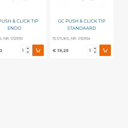
PUSH & CLICK TIP
GC PUSH & CLICK TIP
ENDO
STANDAARD
S, NR. 012955
15 STUKS, NR. 012954
0
€ 19,25
evoegen aan
Toevoegen aan
soonlijke catalogus
persoonlijke catalogus
int barcode
Print barcode