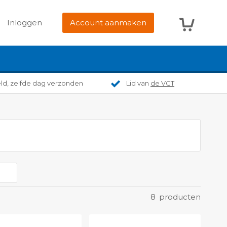
Winkelwag
Inloggen
Account aanmaken
eld, zelfde dag verzonden
Lid van
de VGT
8
producten