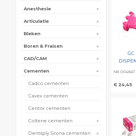
Anesthesie
Articulatie
Bleken
Boren & Fraisen
GC
CAD/CAM
DISPEN
Cementen
NR.004647
Cadco cementen
€ 24,45
Toevo
Cavex cementen
persoo
Centrix cementen
Print 
Coltene cementen
Dentsply Sirona cementen