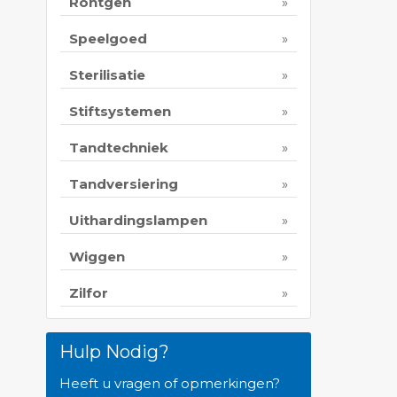
Rontgen
Speelgoed
Sterilisatie
Stiftsystemen
Tandtechniek
Tandversiering
Uithardingslampen
Wiggen
Zilfor
Hulp Nodig?
Heeft u vragen of opmerkingen?