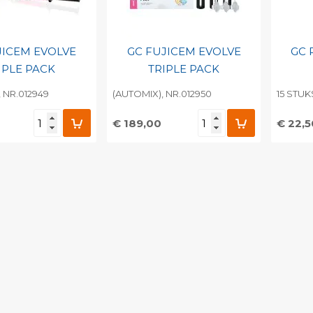
JICEM EVOLVE
GC FUJICEM EVOLVE
GC 
IPLE PACK
TRIPLE PACK
 NR.012949
(AUTOMIX), NR.012950
15 STUK
€ 189,00
€ 22,5
egen aan
Toevoegen aan
To
nlijke catalogus
persoonlijke catalogus
per
barcode
Print barcode
Pr