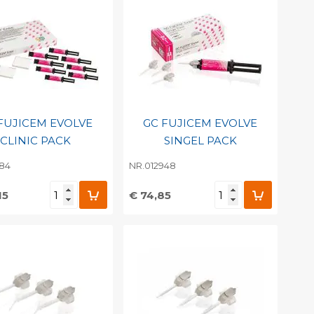
FUJICEM EVOLVE
GC FUJICEM EVOLVE
CLINIC PACK
SINGEL PACK
584
NR.012948
15
€ 74,85
evoegen aan
Toevoegen aan
soonlijke catalogus
persoonlijke catalogus
int barcode
Print barcode