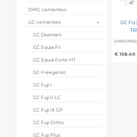
DMG cementen
GC cementen
GC FU
TR
GC Diversen
(HANDMIX),
GC Equia Fil
€ 158,40
GC Equia Forte HT
Toevo
persoo
GC Freegenol
Print 
GC Fuji I
GC Fuji II LC
GC Fuji IX GP
GC Fuji Ortho
GC Fuji Plus