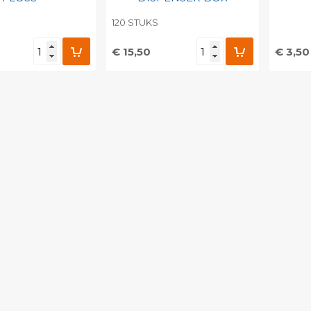
120 STUKS
€ 15,50
€ 3,50
egen aan
Toevoegen aan
To
nlijke catalogus
persoonlijke catalogus
per
barcode
Print barcode
Pr