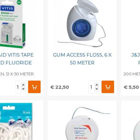
ID VITIS TAPE
GUM ACCESS FLOSS, 6 X
J&
D FLUORIDE
50 METER
N, 12 X 50 METER
200 ME
€ 22,50
€ 5,50
egen aan
Toevoegen aan
To
nlijke catalogus
persoonlijke catalogus
per
barcode
Print barcode
Pr