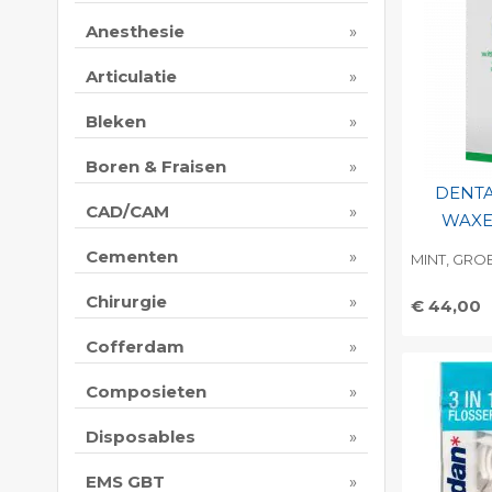
Anesthesie
Articulatie
Bleken
Boren & Fraisen
DENTA
CAD/CAM
WAXE
Cementen
MINT, GROE
Chirurgie
€ 44,00
Toevo
Cofferdam
persoo
Composieten
Print 
Disposables
EMS GBT