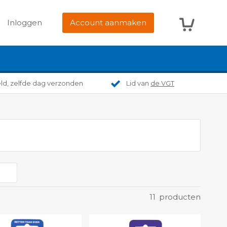
Winkelwag
Inloggen
Account aanmaken
eld, zelfde dag verzonden
Lid van
de VGT
11
producten