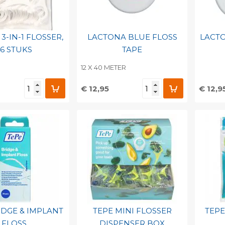
3-IN-1 FLOSSER,
LACTONA BLUE FLOSS
LACTO
36 STUKS
TAPE
12 X 40 METER
€ 12,95
€ 12,9
egen aan
Toevoegen aan
To
nlijke catalogus
persoonlijke catalogus
per
barcode
Print barcode
Pr
IDGE & IMPLANT
TEPE MINI FLOSSER
TEPE
FLOSS
DISPENSER BOX