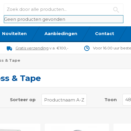
Geen producten gevonden
Noviteiten
Aanbiedingen
Contact
Gratis verzending
v.a. €100,-
Voor 16.00 uur best
ss & Tape
oss & Tape
t
Sorteer op
Toon