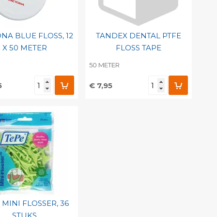
NA BLUE FLOSS, 12
TANDEX DENTAL PTFE
X 50 METER
FLOSS TAPE
50 METER
5
€ 7,95
evoegen aan
Toevoegen aan
soonlijke catalogus
persoonlijke catalogus
int barcode
Print barcode
 MINI FLOSSER, 36
STUKS