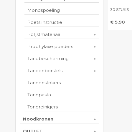
30 STUKS
Mondspoeling
€ 5,90
Poets instructie
Toevo
Polijstmateriaal
persoo
Print 
Prophylaxe poeders
Tandbescherming
Tandenborstels
Tandenstokers
Tandpasta
Tongreinigers
Noodkronen
OUTLET