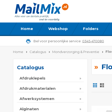
Home
Webshop
Folders
Bel voor persoonlijke service:
0345-470080
Flo
Home
Catalogus
Mondverzorging & Preventie
Fl
Catalogus
Afdruklepels
Foto-
Lijs
tabel
Afdrukmaterialen
Tonen
Afwerksystemen
als
Alginaten