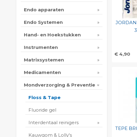
Endo apparaten
Endo Systemen
JORDAN 
Hand- en Hoekstukken
Instrumenten
€ 4,90
Matrixsystemen
Toevo
persoo
Medicamenten
Print 
Mondverzorging & Preventie
Floss & Tape
Fluoride gel
Interdentaal reinigers
TEPE BR
Kauwgom & Lolly's