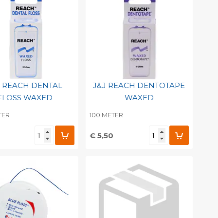
J REACH DENTAL
J&J REACH DENTOTAPE
FLOSS WAXED
WAXED
TER
100 METER
€ 5,50
evoegen aan
Toevoegen aan
soonlijke catalogus
persoonlijke catalogus
int barcode
Print barcode