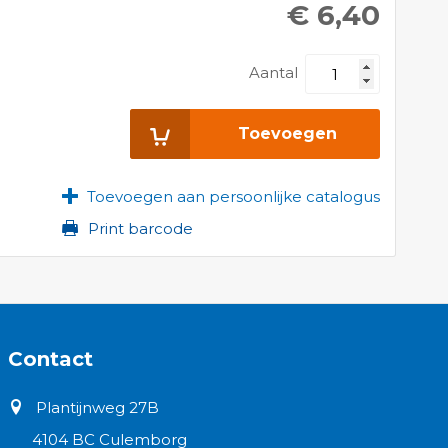
€ 6,40
Aantal
Toevoegen
Toevoegen aan persoonlijke catalogus
Print barcode
Contact
Plantijnweg 27B
4104 BC Culemborg