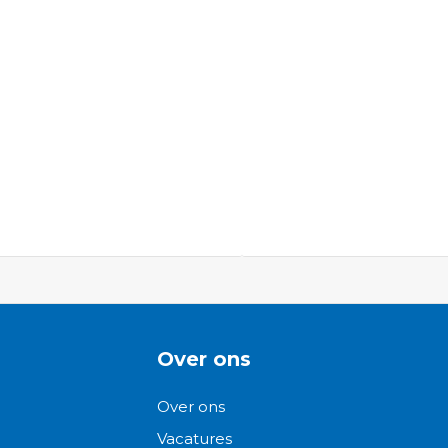
ngen-
Over ons
Over ons
Vacatures