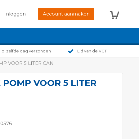
Winkelwag
Inloggen
Account aanmaken
eld, zelfde dag verzonden
Lid van
de VGT
P VOOR 5 LITER CAN
 POMP VOOR 5 LITER
10576