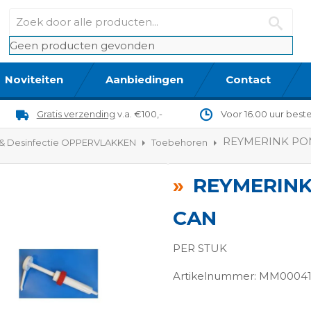
Geen producten gevonden
Noviteiten
Aanbiedingen
Contact
Gratis verzending
v.a. €100,-
Voor 16.00 uur best
REYMERINK POM
 & Desinfectie OPPERVLAKKEN
Toebehoren
REYMERINK
CAN
PER STUK
Artikelnummer: MM0004
ngen-