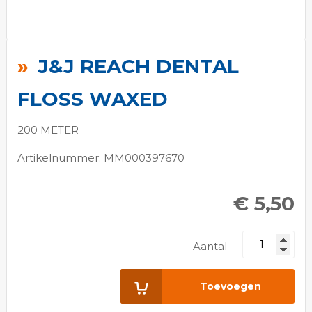
Ga
naar
J&J REACH DENTAL
het
begin
FLOSS WAXED
van
de
200 METER
afbeeldingen-
Artikelnummer: MM000397670
gallerij
€ 5,50
Aantal
Toevoegen