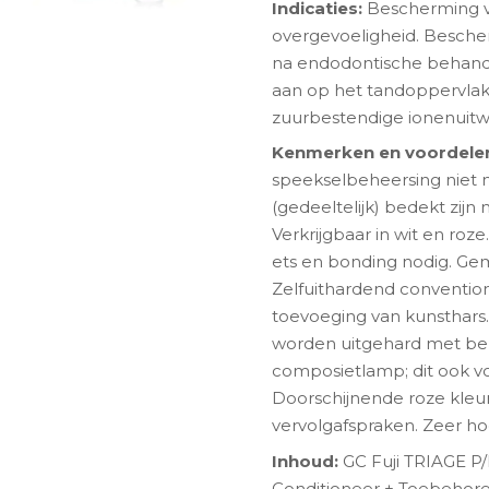
Indicaties:
Bescherming v
overgevoeligheid. Bescherm
na endodontische behand
aan op het tandoppervlak 
zuurbestendige ionenuitw
Kenmerken en voordele
speekselbeheersing niet m
(gedeeltelijk) bedekt zij
Verkrijgbaar in wit en ro
ets en bonding nodig. Gema
Zelfuithardend conventio
ngen-
toevoeging van kunsthars
worden uitgehard met be
composietlamp; dit ook v
Doorschijnende roze kleur 
vervolgafspraken. Zeer hog
Inhoud:
GC Fuji TRIAGE P/L
Conditioneer + Toebehor