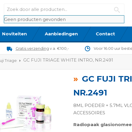
Geen producten gevonden
Noviteiten
Aanbiedingen
Contact
Gratis verzending
v.a. €100,-
Voor 16.00 uur best
GC FUJI TRIAGE WHITE INTRO, NR.2491
ji Triage
GC FUJI TR
NR.2491
8ML POEDER + 5.7ML VL
ACCESSOIRES
ngen-
Radiopaak glasionomee