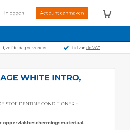
Winkelwag
Inloggen
Account aanmaken
eld, zelfde dag verzonden
Lid van
de VGT
IAGE WHITE INTRO,
OEISTOF DENTINE CONDITIONER +
r oppervlakbeschermingsmateriaal.