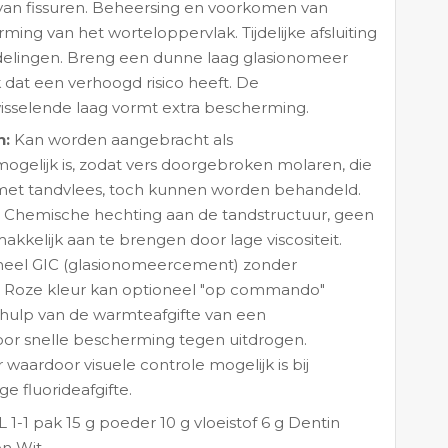
an fissuren. Beheersing en voorkomen van
ing van het worteloppervlak. Tijdelijke afsluiting
elingen. Breng een dunne laag glasionomeer
dat een verhoogd risico heeft. De
isselende laag vormt extra bescherming.
n:
Kan worden aangebracht als
ogelijk is, zodat vers doorgebroken molaren, die
n met tandvlees, toch kunnen worden behandeld.
ze. Chemische hechting aan de tandstructuur, geen
kkelijk aan te brengen door lage viscositeit.
neel GIC (glasionomeercement) zonder
. Roze kleur kan optioneel "op commando"
hulp van de warmteafgifte van een
oor snelle bescherming tegen uitdrogen.
waardoor visuele controle mogelijk is bij
e fluorideafgifte.
 1-1 pak 15 g poeder 10 g vloeistof 6 g Dentin
en Wit