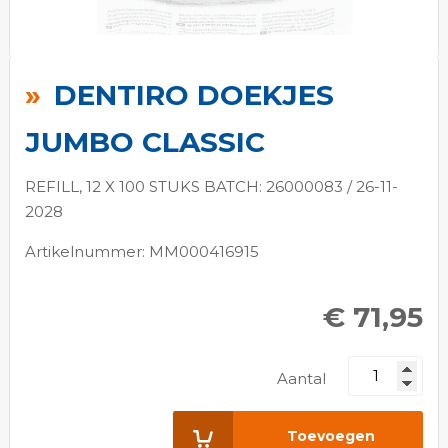
Ga
naar
DENTIRO DOEKJES
het
begin
JUMBO CLASSIC
van
de
REFILL, 12 X 100 STUKS BATCH: 26000083 / 26-11-
afbeeldingen-
2028
gallerij
Artikelnummer: MM000416915
€ 71,95
Aantal
Toevoegen