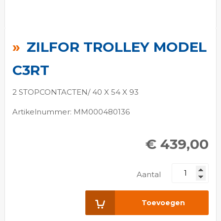
Ga
naar
ZILFOR TROLLEY MODEL
het
begin
C3RT
van
de
2 STOPCONTACTEN/ 40 X 54 X 93
afbeeldingen-
Artikelnummer: MM000480136
gallerij
€ 439,00
Aantal
Toevoegen