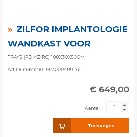
Ga
naar
ZILFOR IMPLANTOLOGIE
het
begin
WANDKAST VOOR
van
de
TRAYS (PDMZIRC) 100X30X50CM
afbeeldingen-
Artikelnummer: MM000480176
gallerij
€ 649,00
Aantal
Toevoegen