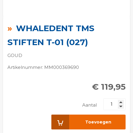
Ga
naar
WHALEDENT TMS
het
begin
STIFTEN T-01 (027)
van
de
GOUD
afbeeldingen-
Artikelnummer: MM000369690
gallerij
€ 119,95
Aantal
Toevoegen