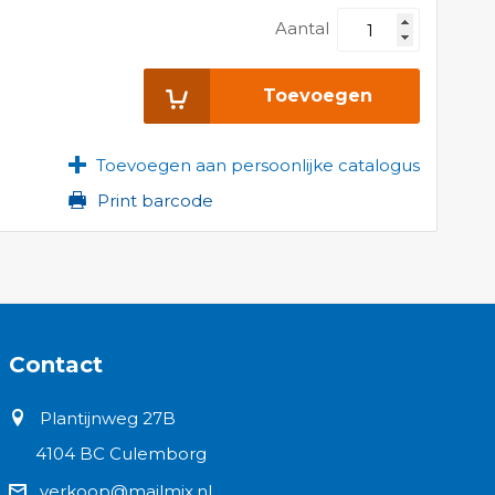
Aantal
Toevoegen
Toevoegen aan persoonlijke catalogus
Print barcode
Contact
Plantijnweg 27B
4104 BC Culemborg
verkoop@mailmix.nl