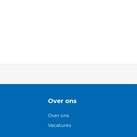
ngen-
Over ons
Over ons
Vacatures