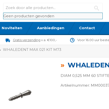
Geen producten gevonden
Noviteiten
Aanbiedingen
Contact
Gratis verzending
v.a. €100,-
Voor 16.00 uur best
WHALEDENT MAX 021 KIT M73
WHALEDENT
DIAM 0,525 MM 60 STIFT
Artikelnummer: MM0003
ngen-