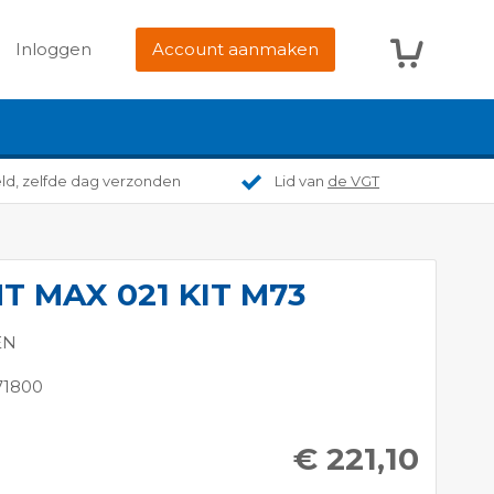
Winkelwag
Inloggen
Account aanmaken
eld, zelfde dag verzonden
Lid van
de VGT
 MAX 021 KIT M73
EN
71800
€ 221,10