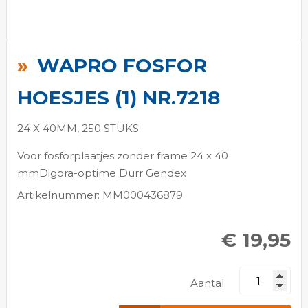
Ga
naar
WAPRO FOSFOR
het
begin
HOESJES (1) NR.7218
van
de
24 X 40MM, 250 STUKS
afbeeldingen-
Voor fosforplaatjes zonder frame 24 x 40
gallerij
mmDigora-optime Durr Gendex
Artikelnummer: MM000436879
€ 19,95
Aantal