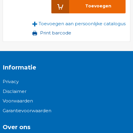
Toevoegen
Toevoegen aan persoonlijke catalogus
Print barcode
Informatie
Privacy
Disclaimer
Voorwaarden
Garantievoorwaarden
Over ons