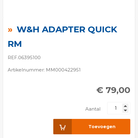
Ga
naar
W&H ADAPTER QUICK
het
begin
RM
van
de
REF.06395100
afbeeldingen-
Artikelnummer: MM000422951
gallerij
€ 79,00
Aantal
Toevoegen