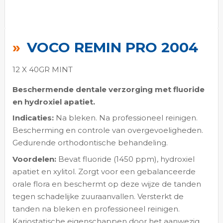
Ga
naar
VOCO REMIN PRO 2004
het
begin
12 X 40GR MINT
van
de
Beschermende dentale verzorging met fluoride
afbeeldingen-
en hydroxiel apatiet.
gallerij
Indicaties:
Na bleken. Na professioneel reinigen.
Bescherming en controle van overgevoeligheden.
Gedurende orthodontische behandeling.
Voordelen:
Bevat fluoride (1450 ppm), hydroxiel
apatiet en xylitol. Zorgt voor een gebalanceerde
orale flora en beschermt op deze wijze de tanden
tegen schadelijke zuuraanvallen. Versterkt de
tanden na bleken en professioneel reinigen.
Kariostatische eigenschappen door het aanwezig