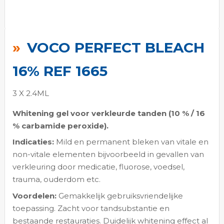
Ga
naar
VOCO PERFECT BLEACH
het
begin
16% REF 1665
van
de
3 X 2.4ML
afbeeldingen-
Whitening gel voor verkleurde tanden (10 % / 16
gallerij
% carbamide peroxide).
Indicaties:
Mild en permanent bleken van vitale en
non-vitale elementen bijvoorbeeld in gevallen van
verkleuring door medicatie, fluorose, voedsel,
trauma, ouderdom etc.
Voordelen:
Gemakkelijk gebruiksvriendelijke
toepassing. Zacht voor tandsubstantie en
bestaande restauraties. Duidelijk whitening effect al