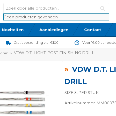
Geen producten gevonden
Noviteiten
Aanbiedingen
Contact
Gratis verzending
v.a. €100,-
Voor 16.00 uur best
VDW D.T. LIGHT-POST FINISHING DRILL
boren
VDW D.T. L
DRILL
SIZE 3, PER STUK
Artikelnummer: MM0003
ngen-