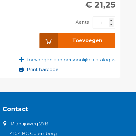
€ 21,25
Aantal
Toevoegen
Toevoegen aan persoonlijke catalogus
Print barcode
Contact
Plantijnweg 27B
4104 BC Culemborg