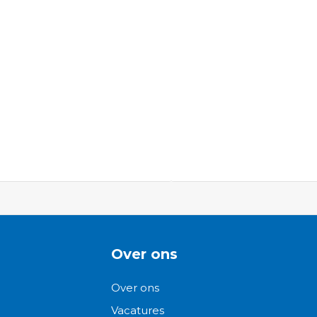
ngen-
Over ons
Over ons
Vacatures