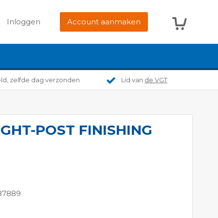
Winkelwag
Inloggen
Account aanmaken
eld, zelfde dag verzonden
Lid van
de VGT
IGHT-POST FINISHING
87889