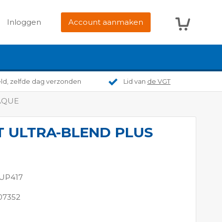
Winkelwag
Inloggen
Account aanmaken
eld, zelfde dag verzonden
Lid van
de VGT
AQUE
 ULTRA-BLEND PLUS
 UP417
07352